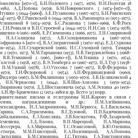
Поволяева [1970-е], Б.Н.Полевого 2 (1975, 1976), Н.И.Полотая 18
5-1981), А.Д.Попова (1959), Б.М.Поюровского 3 (1974-[1970-е]),
тушко 3 (1944-[1960]), А.Е.Пузанкова 3 (1967-1975), Б.И.Равенских
954]-1975), Ф.Г.Раневской 6 (1944-1979), В.А.Рапопорта 10 (1953-1975),
Резниковой 8 (1974-1979), Б.С.Ржанова 5 (1960-1969), К.Ф.Роек
), Г.И.Рошаля и В.П.Строевой 4 (1944-1975), Н.И.Сац 5 (1974-1978),
ащенко 6 (1965-1968), Е.Р.Симонова 2 (1966, 1975), Л.Н.Смирновой
9), Н.А.Солнцева (1972), А.В.Солодовникова 4 (1967-1970),
офронова 6 [1970-е], В.А.Сперантовой 3 (1970-1974), Е.Д.Суркова
969-1974), Л.П.Сухаревской (1966), Н.С.Сухоцкой (1970), Тамары
 2 (1970, 1973), М.М.Тарханова (1933), П.В.Твердохлебова 3 (1968-
), В.В.Темкиной 2 (1965, [1960-e]), Б.М.Тенина 2 (1970, 1974),
олстой 2 (1958, 1972), В.Э.Томберга 10 (1967-1975), П.Л.Тур 5 (1938-
), Н.М.Ужвий (1978), Л.О.Утесова 7 (1967-1975), В.Ф.Федорова 5
8-1970), Т.И.Федоровой 2 (1974), А.П.Фердинандовой (1960),
Фидлера (1967), Б.М.Филиппова 3 (1959-1970), Л.В.Целиковской 4
3), Н.К.Черкасова 3 (1944), К.Я.Шах-Азизова 3 (1959-1974),
Шмаринова (1970), Д.Д.Шостаковича (1974), А.М.Эскина 40 (1956-
, А.Н.Яр-Кравченко 12 (1974-1980) и др. Всего 313 корр.
равительные письма и телеграммы М.И.Жарову в связи с
леями, награждениями и др.: П.М.Алейникова,
Александрова, И.Л.Андроникова, М.Н.Бернеса, Б.Л.Васильева,
Гарина, С.А.Герасимова, В.Г.Дуловой, П.П.Кадочникова,
Кибальникова, Е.З.Копеляна, Л.В.Косматова, Р.Ф.Лазаревой,
.Лемешева, Л.Д.Лукова, В.П.Марецкой, П.А.Маркова,
Мессерера, А.А.Миронова, Т.С.Оганезовой, Б.Ю.Оленина,
Петкера, М.М.Плисецкой, Е.А.Полевицкой, А.А.Попова,
Свердлина, К.М.Симонова, Г.С.Титова, Г.А.Товстоногова,