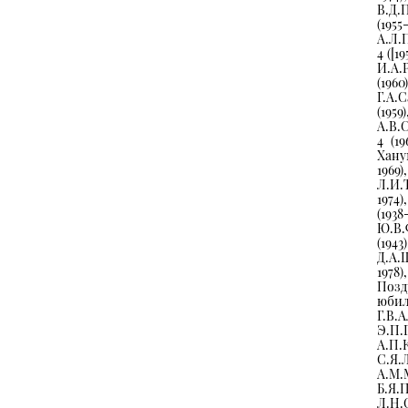
В.Д.
(195
А.Л.П
4 ([1
И.А.
(1960
Г.А.С
(195
А.В.С
4 (1
Ханум
1969
Л.И.Т
1974
(193
Ю.В.
(194
Д.А.
1978)
Позд
юби
Г.В.
Э.П.
А.П.
С.Я
А.М.
Б.Я.
Л.Н.