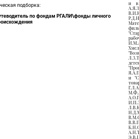
и в 
ческая подборка:
А.Я
В.И
утеводитель по фондам РГАЛИ\фонды личного
Р.Д.Н
роисхождения
Мат
филь
"Ста
рабо
И.М.
Хмел
"Воз
Л.З.
дете
"Пр
Я.А.
и "С
това
Г.Л
М.Ф
А.О.
И.П
Л.В.
Н.Д
В.М.
В.В.
К.Н.
А.Н.
Э.В.