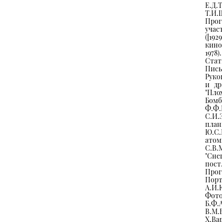
Е.Д.
Т.И.
Прог
учас
([19
кино
1978).
Стать
Пись
Руко
и др
"Пло
Бом
Ф.Ф
С.И
план
Ю.С.
ато
С.В
"Сне
пост.
Прог
Пор
А.И.
Фото
Б.Ф.
В.М.
Х.В