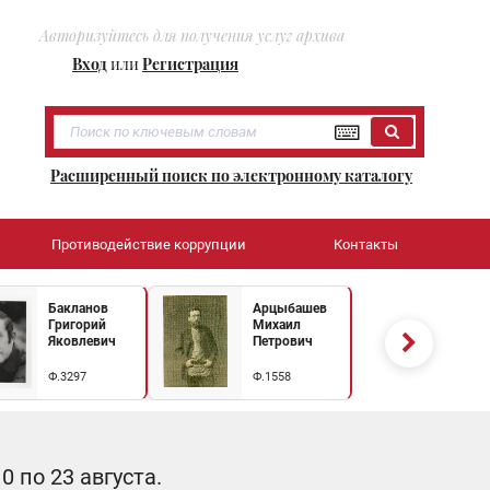
Авторизуйтесь для получения услуг архива
Вход
или
Регистрация
Расширенный поиск по электронному каталогу
Противодействие коррупции
Контакты
Бакланов
Арцыбашев
Григорий
Михаил
Яковлевич
Петрович
Ф.3297
Ф.1558
 по 23 августа.