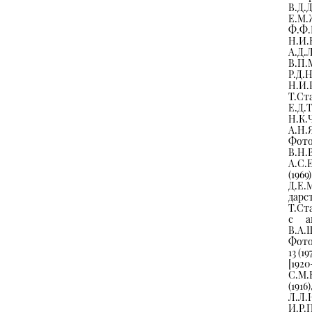
В.Д.
Е.М
Ф.Ф.
Н.И
А.Д.
В.П.
Р.Д.
Н.И
Т.Ст
Е.Д.
Н.К.
А.Н.Я
Фото
В.Н.
А.С.
(1969
Д.Е.М
дарс
Т.Ст
с ав
В.А.Ш
Фото
13 (1
[19
С.М.
(191
Л.Л.
И.Р.