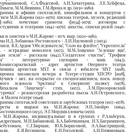
Турчаниновой, С.А.Фадеевой, А.И.Хачатуряна, Л.Е.Хейфеца,
Шмыги, М.М.Яншина, Г.М.Ярона и др. (1930-1980).
раммы и афиши спектаклей, кинофильмов и концертов с
тием М.И.Жарова (1921-1976); письма театров, музеев, редакций
29]-1981); почетные грамоты ([1934]-1979); договоры с
студиями и театрами (1942-1976); анкеты, списки ролей (1946-
и и заметки о М.И.Жарове - печ. выр. (1920-1981).
ма Н.Д.Лобанова-Ростовского - Л.И.Наумовой 2 (1974).
писи. В.Е.Ардов "Обследователь", "Соло на флейте", "Укротитель"
. - эстрадные монологи (1955), М.М.Зощенко "Зеленые щи",
хая земля" - рассказы (1942),"Солдатское счастье", "Трофим
ба" - литературные сценарии - маш. (1943),
.Комиссаржевский - адрес артистов Оперного театра
.Зимина артистам МХТ в связи с юбилеем МХТ (1918),
ировка мизансцен вечера в Театре-студии ХПСРО [1918],
Кучиев - авт. на открытке со спецпогашением, посв. походу
много ледокола "Арктика" к Северному полюсу (1978),
.Михалков "Лицемер"- стих. (1955), Л.М.Прозоровский
гурочка" - режиссерская разработка пьесы А.Н.Островского,
 в Малом театре (1949).
раммы спектаклей советских и зарубежных театров (1955-1978).
треты и шаржи на М.И.Жарова: Э.П.Змойро (1964),
Костомолоцкого (1932), Э.Г.Мордмилловича (1956).
 М.И.Жарова, индивидуальные и в группах с Р.Альберти,
Андреевым, М.И.Бабановой, Б.А.Бабочкиным, И.Х.Баграмяном,
Бебутовым, С.Г.Бирман, Ю.К.Борисовой, Э.А.Быстрицкой,
аради, Е.Я.Весником, Е.Н.Гоголевой, А.И.Горюновым,