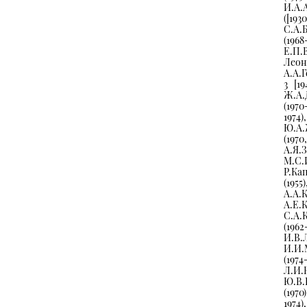
И.А.
([19
С.А.
(1968
Е.П.
Леон
А.А.Г
3 [19
Ж.А.Д
(1970
1974
Ю.А.
(1970
А.Я.З
М.С.
Р.Кап
(1955
А.А.К
А.Е.
С.А.К
(196
И.В.
И.И.
(197
Л.И.Н
Ю.В.
(1970
1974