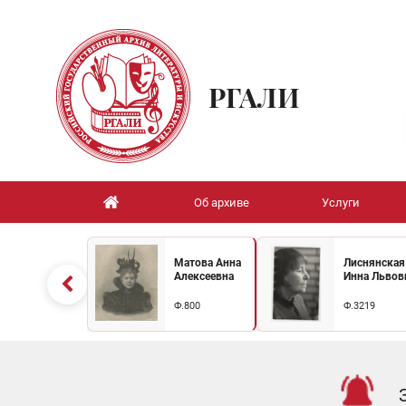
РГАЛИ
Об архиве
Услуги
Матова Анна
Лиснянская
Алексеевна
Инна Львов
Ф.800
Ф.3219