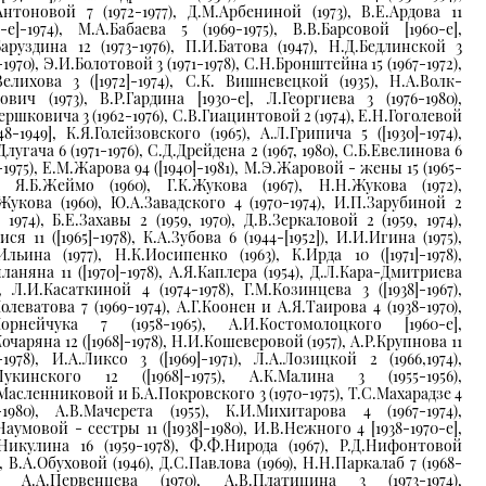
Антоновой 7 (1972-1977), Д.М.Арбениной (1973), В.Е.Ардова 11
30-е]-1974), М.А.Бабаева 5 (1969-1975), В.В.Барсовой [1960-e],
Баруздина 12 (1973-1976), П.И.Батова (1947), Н.Д.Бедлинской 3
-1970), Э.И.Болотовой 3 (1971-1978), С.Н.Бронштейна 15 (1967-1972),
Велихова 3 ([1972]-1974), С.К. Вишневецкой (1935), Н.А.Волк-
ович (1973), В.Р.Гардина [1930-е], Л.Георгиева 3 (1976-1980),
ершковича 3 (1962-1976), С.В.Гиацинтовой 2 (1974), Е.Н.Гоголевой
48-1949], К.Я.Голейзовского (1965), А.Л.Грипича 5 ([1930]-1974),
лугача 6 (1971-1976), С.Д.Дрейдена 2 (1967, 1980), С.Б.Евелинова 6
-1975), Е.М.Жарова 94 ([1940]-1981), М.Э.Жаровой - жены 15 (1965-
), Я.Б.Жеймо (1960), Г.К.Жукова (1967), Н.Н.Жукова (1972),
Жукова (1960), Ю.А.Завадского 4 (1970-1974), И.П.Зарубиной 2
, 1974), Б.Е.Захавы 2 (1959, 1970), Д.В.Зеркаловой 2 (1959, 1974),
ися 11 ([1965]-1978), К.А.Зубова 6 (1944-[1952]), И.И.Игина (1975),
Ильина (1977), Н.К.Иосипенко (1963), К.Ирда 10 ([1971]-1978),
ланяна 11 ([1970]-1978), А.Я.Каплера (1954), Д.Л.Кара-Дмитриева
), Л.И.Касаткиной 4 (1974-1978), Г.М.Козинцева 3 ([1938]-1967),
олеватова 7 (1969-1974), А.Г.Коонен и А.Я.Таирова 4 (1938-1970),
Корнейчука 7 (1958-1965), А.И.Костомолоцкого [1960-е],
очаряна 12 ([1968]-1978), Н.И.Кошеверовой (1957), А.Р.Крупнова 11
2-1978), И.А.Ликсо 3 ([1969]-1971), Л.А.Лозицкой 2 (1966,1974),
Лукинского 12 ([1968]-1975), А.К.Малина 3 (1955-1956),
Масленниковой и Б.А.Покровского 3 (1970-1975), Т.С.Махарадзе 4
4-1980), А.В.Мачерета (1955), К.И.Михитарова 4 (1967-1974),
аумовой - сестры 11 ([1938]-1980), И.В.Нежного 4 [1938-1970-e],
Никулина 16 (1959-1978), Ф.Ф.Нирода (1967), Р.Д.Нифонтовой
), В.А.Обуховой (1946), Д.С.Павлова (1969), Н.Н.Паркалаб 7 (1968-
), А.А.Первенцева (1970), А.В.Платицина 3 (1973-1974),