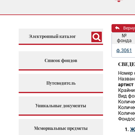
Верну
№
Электронный каталог
фонда
ф.3061
Список фондов
СВЕД
Номер 
Назван
Путеводитель
артист
Крайни
Вид фо
Количе
Уникальные документы
Количе
Количе
Фондоо
Мемориальные предметы
Ж