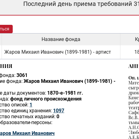
Последний день приема требований 3
ться
Название фонда
К
Жаров Михаил Иванович (1899-1981) - артист
18
ЕНИЯ
АН
фонда:
3061
Оп. 1
ие фонда:
Жаров Михаил Иванович (1899-1981) -
Мат
сыг
дра
е даты документов:
1870-е-1981 гг.
Каме
нда:
фонд личного происхождения
рабо
ство описей:
1
теат
ство единиц хранения:
1097
Сафо
ство печатных изданий:
0
Вс.В
бразователи-персоны:
тьмы
А.Н.
"Лю
аров Михаил Иванович
А.Е.