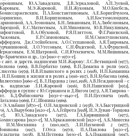
Дорониным, Ю.А.Завадским, Д.В.Зеркаловой, А.П.Зуевой,
.Жаровым, М.Э.Жаровой, Н.Н.Жуковым, М.О.Кнебель,
Комиссаржевским, П.А.Константиновым, А.Е.Корнейчуком,
.Корниенко, В.И.Коршуновым, А.И.Костомолоцким,
Ларионовой, А.А.Леоновым, Б.Н.Ливановым, И.А.Любезновым,
Марецкой, Е.С.Матвеевым, А.И.Микояном, Ю.В.Никулиным,
Нифонтовой, В.А.Обуховой, Р.Я.Пляттом, Ф.Г.Раневской,
.Рыжовым, Е.Р.Симоновым, И.М.Смоктуновским,
аффордом, Дж.Стейнбеком, А.О.Степановой, А.Я.Таировым,
Турчаниновой, Л.О.Утесовым, С.Н.Фадеевой, Е.А.Фурцевой,
Черкасовым, Е.М.Шатровой, С.И.Юткевичем, М.М.Яншиным,
р-Кравченко и др., 530 [1910-e-1970-e].
 с авт. и дарств. надписями М.И.Жарову: Л.С.Ветвицкой (1977),
Волкова (1969), В.В.Горбатко (1969), В.П.Дамаева в роли (1915),
Елисеева (1959), И.В.Ильинского в ролях 2 (1918), Н.П.Каманина
), Н.П.Кошиц в жизни и в ролях 4 (1916-1917), В.Н.Кубасова (1969),
илютенко [1960-e], В.Л.Нардова 2 (1915,1918), А.В.Неждановой - с
тв. надписью Л.И.Жаровой (1916), В.Н.Пашенной [1951],
аффорда в группе с Ю.Сернаном и Д.Янгом (1973), А.Я.Таирова -
т. Б.Д.Фабисовича [1930-e-1940-e], П.И.Цесевича (1918),
аталова (1969), Г.С.Шонина (1969).
: Э.Альбани [1870-e], О.Н.Андровской 2 (1938), Э.А.Быстрицкой
970), А.А.Вырубова [1920-e], А.А.Гейрота [1918], И.Э.Дуван-Торцова
20-e], Ю.А.Завадского (1975), Г.А.Кирюшиной (1975),
Комиссарова [1920-e], М.А.Крыжановской [1920-e], А.К.Минеева
6), И.М.Москвина 2 (1910,1917), Л.И.Наумовой 2 (1977),
Новикова (1917), Г.Отса (1970), П.А.Павлова [1920-e],
Пельтцера (1938), В.М.Петрова [1930-e], Б.А.Пожицкой (1917),