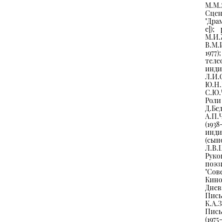
М.М.Я
Сцен
"Драм
е]);
М.И.
В.М.
1977
теле
инд
Л.И
Ю.Н.
С.Ю.Ч
Роли
Д.Бе
А.П.
(19
инди
(сы
Л.В.Ц
Руко
поэз
"Сов
Кино"
Днев
Пись
К.А.З
Пись
(1975