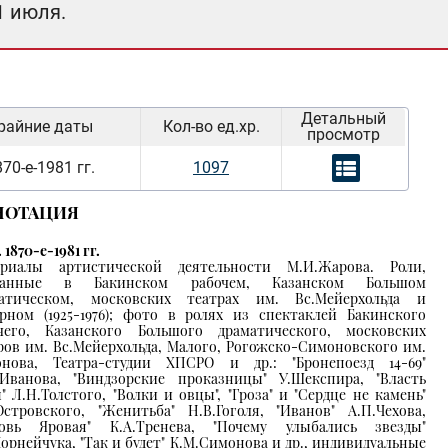
1 июля.
Детальный
райние даты
Кол-во ед.хр.
просмотр
70-е-1981 гг.
1097
НОТАЦИЯ
. 1870-е-1981 гг.
ериалы артистической деятельности М.И.Жарова. Роли,
ранные в Бакинском рабочем, Казанском Большом
матическом, московских театрах им. Вс.Мейерхольда и
рном (1925-1976); фото в ролях из спектаклей Бакинского
чего, Казанского Большого драматического, московских
ров им. Вс.Мейерхольда, Малого, Рогожско-Симоновского им.
нова, Театра-студии ХПСРО и др.: "Бронепоезд 14-69"
.Иванова, "Виндзорские проказницы" У.Шекспира, "Власть
" Л.Н.Толстого, "Волки и овцы", "Гроза" и "Сердце не камень"
Островского, "Женитьба" Н.В.Гоголя, "Иванов" А.П.Чехова,
бовь Яровая" К.А.Тренева, "Почему улыбались звезды"
Корнейчука, "Так и будет" К.М.Симонова и др., индивидуальные