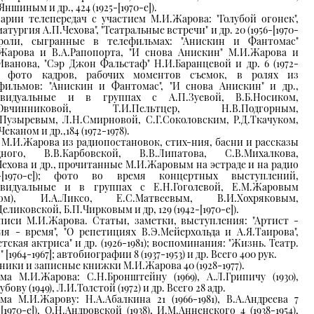
ншиным и др., 424 (1925-[1970-e]).
арии телепередач с участием М.И.Жарова: "Голубой огонек",
атургия А.П.Чехова", "Театральные встречи" и др. 20 (1956-[1970-
 роли, сыгранные в телефильмах: "Анискин и Фантомас"
Жарова и В.А.Рапопорта, "И снова Анискин" М.И.Жарова и
Иванова, "Сэр Джон Фальстаф" Н.И.Баранцевой и др. 6 (1972-
); фото кадров, рабочих моментов съемок, в ролях из
фильмов: "Анискин и Фантомас", "И снова Анискин" и др.,
ивидуальные и в группах с А.П.Зуевой, В.Б.Носиком,
.Овчинниковой, Т.И.Пельтцер, Н.В.Подгорным,
Пузыревым, Л.Н.Смирновой, С.Г.Соколовским, Р.Д.Ткачуком,
еканом и др.,184 (1972-1978).
 М.И.Жарова из радиопостановок, стих-ния, басни и рассказы
дного, В.В.Карбовской, В.В.Липатова, С.В.Михалкова,
Чехова и др., прочитанные М.И.Жаровым на эстраде и на радио
38-[1970-e]); фото во время концертных выступлений,
видуальные и в группах с Е.Н.Гоголевой, Е.М.Жаровым
ном), И.А.Ликсо, Е.С.Матвеевым, В.И.Хохряковым,
еликовской, Б.П.Чирковым и др, 129 (1942-[1970-e]).
писи М.И.Жарова. Статьи, заметки, выступления: "Артист -
ия - время", "О репетициях В.Э.Мейерхольда и А.Я.Таирова",
етская актриса" и др. (1926-1981); воспоминания: "Жизнь. Театр.
 [1964-1967]; автобиографии 8 (1937-1953) и др. Всего 400 рук.
ники и записные книжки М.И.Жарова 40 (1928-1977).
ма М.И.Жарова: С.Н.Бронштейну (1969), А.Л.Грипичу (1930),
убову (1949), Л.И.Толстой (1972) и др. Всего 28 адр.
ма М.И.Жарову: Н.А.Абалкина 21 (1966-1981), В.А.Андреева 7
-[1970-е]), О.Н.Андровской (1938), И.М.Анненского 4 (1938-1954),