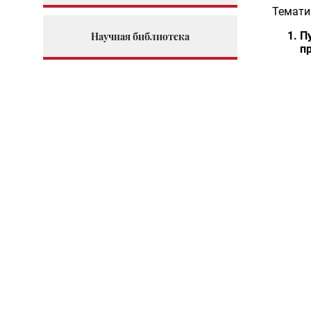
Темати
П
Научная библиотека
п