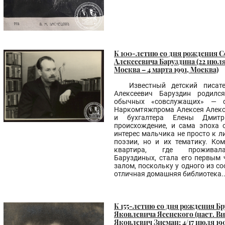
К 100-летию со дня рождения С
Алексеевича Баруздина (22 июля
Москва – 4 марта 1991, Москва)
Известный детский писат
Алексеевич Баруздин родилс
обычных «совслужащих» — с
Наркомтяжпрома Алексея Алек
и бухгалтера Елены Дмитр
происхождение, и сама эпоха 
интерес мальчика не просто к л
поэзии, но и их тематику. Ко
квартира, где прожива
Баруздиных, стала его первым
залом, поскольку у одного из с
отличная домашняя библиотека..
К 155-летию со дня рождения Б
Яковлевича Ясенского (наст. В
Яковлевич Зисман; 4/17 июля 190