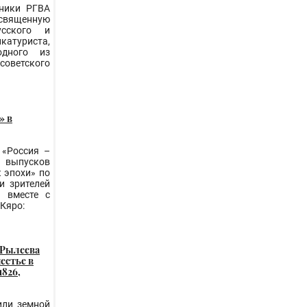
дники РГВА
вященную
усского и
атуриста,
одного из
етского
» в
 «Россия –
 выпусков
 эпохи» по
и зрителей
 вместе с
 Кяро:
 Рылеева
местье в
1826,
или земной