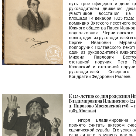
путь трое офицеров и двое г
руководителей движения дека
участников восстания на 
площади 14 декабря 1825 года: 
командир Вятского пехотного по
Южного общества Павел Иванови
подполковник Черниговского 
полка, один из руководителей ег
Сергей Иванович Муравьев
подпоручик Полтавского пехотн
один из руководителей Южног
Михаил Павлович Бестуже
отставной поручик Петр Гр
Каховский и отставной поручи
руководителей Северного 
Кондратий Федорович Рылеев.
К 125-летию со дня рождения И
Владимировича Ильинского (24 
д. Пирогово Московской губ. – 1
1987, Москва)
Игоря Владимировича И
принято считать актером сча
сценической судьбы. Его успех 
едва ли не в ту минуту, как он