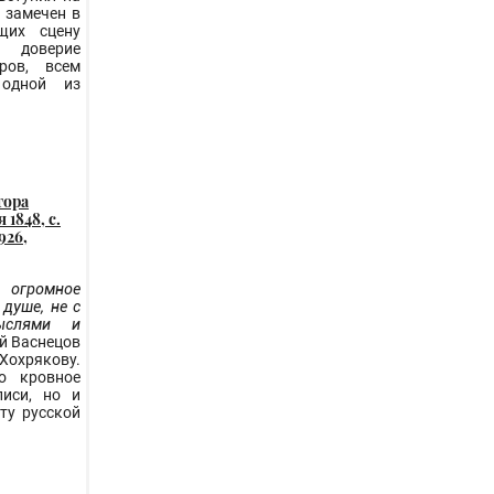
 замечен в
щих сцену
л доверие
еров, всем
 одной из
тора
1848, с.
926,
огромное
душе, не с
ыслями и
ий Васнецов
Хохрякову.
о кровное
иси, но и
ту русской