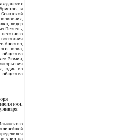
ражданских
бристов и
Сенатской
полковник,
лка, лидер
ч Пестель,
пехотного
о восстания
-Апостол,
ого полка,
о общества
в-Рюмин,
игорьевич
к, один из
общества
горя
июля 1901,
3 января
льинского
стливейшей
определился
 вступил на