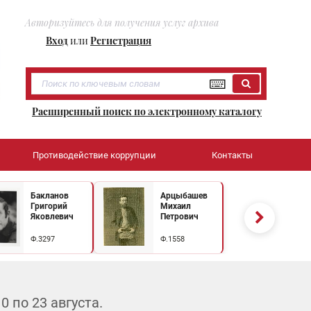
Авторизуйтесь для получения услуг архива
Вход
или
Регистрация
Расширенный поиск по электронному каталогу
Противодействие коррупции
Контакты
Бакланов
Арцыбашев
Григорий
Михаил
Яковлевич
Петрович
Ф.3297
Ф.1558
 по 23 августа.