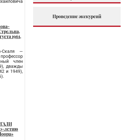
айловича
Проведение экскурсий
ова-
Стрельна,
уста 1961,
в-Скаля —
 профессор
ьный член
9), дважды
2 и 1949),
).
РГАЛИ
20-летию
Моора»