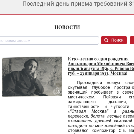
Последний день приема требований 3
НОВОСТИ
Поиск
К 170-летию со дня рождения
Аполлинария Михайловича Васн
июля/6 августа 1856, с. Рябово 
губ. – 23 января 1933, Москва)
Прохладный воздух слов
окутывая глубокое простран
звенящий пребывает в свече
мистическом. Пейзажи е
замирающего дыхания, 
таинственности и чуткости с
«”Старая Москва” в разны
перелески, болота, лесные озер
отзывалось древней скитской
находило во мне живейший от
отозвался композитор С.Е. В