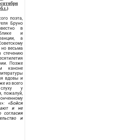
сентября
бл.)
ого поэта,
теля Бруно
вестно в
ублике и
ранции, а
Советскому
 но весьма
в стечению
есятилетия
рии. Позже
ом каноне
итературы
ия вдовы и
же из всего
слуху у
я, пожалуй,
онченному
х»: «Бойся
вают и не
о согласия
ельство и