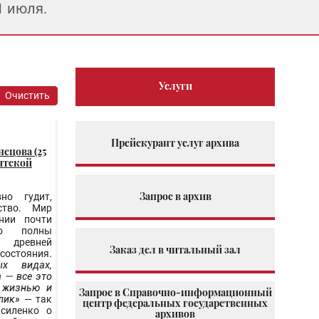
1 июля.
Услуги
Очистить
Прейскурант услуг архива
ецова (25
Вятской
Запрос в архив
но гудит,
ство. Мир
нии почти
го полны
древней
Заказ дел в читальный зал
остояния.
х видах,
а — все это
 жизнью и
Запрос в Справочно-информационный
клик»
— так
центр федеральных государственных
асиленко о
архивов