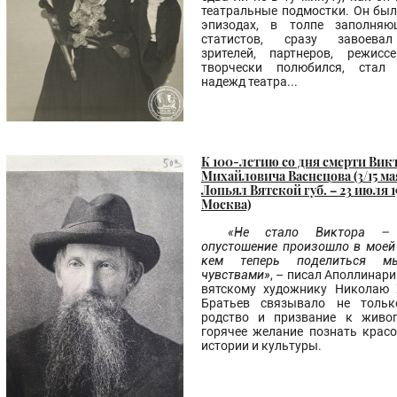
театральные подмостки. Он был
эпизодах, в толпе заполняю
статистов, сразу завоева
зрителей, партнеров, режисс
творчески полюбился, стал
надежд театра...
К 100-летию со дня смерти Вик
Михайловича Васнецова (3/15 мая 
Лопьял Вятской губ. – 23 июля 1
Москва)
«Не стало Виктора – 
опустошение произошло в моей 
кем теперь поделиться м
чувствами»
, – писал Аполлинар
вятскому художнику Николаю 
Братьев связывало не тольк
родство и призвание к живоп
горячее желание познать красо
истории и культуры.