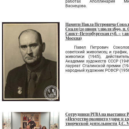
работах Аполлинария Мих
Васнецова.
Памяти Павла Петровича Сокол
Скаля (20 июня/3 июля 1899, п. 
Санкт-Петербургская губ. – 3 авг
Москва)
Павел Петрович Соколо
советский живописец и график,
живописи (1945), действител
Академии художеств СССР (194
лауреат Сталинской премии (194
народный художник РСФСР (1956
Сотрудники РГВА на выставке 
«Искусство разящего удара: к 1
творческой деятельности Д.С. 