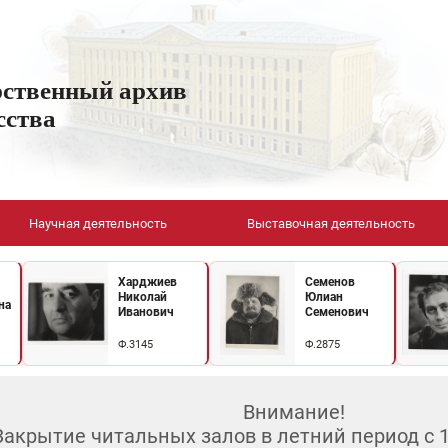
рственный архив
сства
Научная деятельность
Выставочная деятельность
Харджиев
Семенов
Николай
Юлиан
на
Иванович
Семенович
Ф.3145
Ф.2875
Внимание!
Закрытие читальных залов в летний период с 10