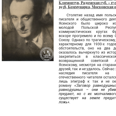
Климонтув, Радомская губ. – 17 
1938, Коммунарка, Московская о
Столетие назад имя польск
писателя и общественного дея
Ясенского было широко из
молодой Польской Респ
коммунистических кругах Ф
вскоре прогремело и по всему 
Союзу. Однако по трагическому,
характерному для 1930-х годо
обстоятельств, оно на два д
оказалось вычеркнуто из исто
закрепиться в классическ
возвращенной советской л
Ясенскому, несмотря на старан
друзей, так и не удалось. Сейчас 
наследия писателя на 
отечественного читателя осталс
лишь эпиграф к так и не ок
роману
«Заговор равнодушны
равнодушных – они не уби
предают, но с их молчаливог
существует на земле предат
ложь».