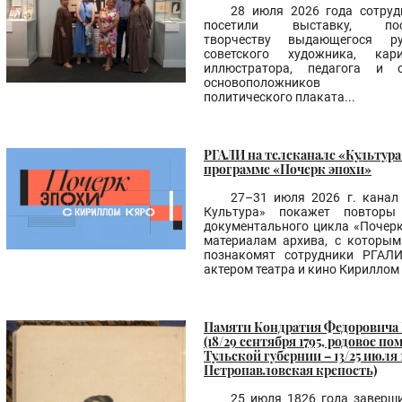
28 июля 2026 года сотру
посетили выставку, пос
творчеству выдающегося р
советского художника, карик
иллюстратора, педагога и 
основоположников сов
политического плаката...
РГАЛИ на телеканале «Культура
программе «Почерк эпохи»
27–31 июля 2026 г. канал
Культура» покажет повторы
документального цикла «Почерк
материалам архива, с которым
познакомят сотрудники РГАЛИ
актером театра и кино Кириллом
Памяти Кондратия Федоровича
(18/29 сентября 1795, родовое по
Тульской губернии – 13/25 июля 
Петропавловская крепость)
25 июля 1826 года заверш