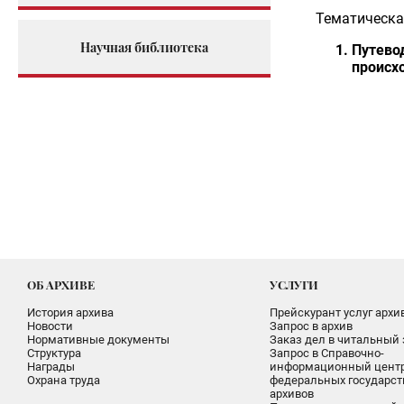
Тематическа
Научная библиотека
Путево
происх
ОБ АРХИВЕ
УСЛУГИ
История архива
Прейскурант услуг архи
Новости
Запрос в архив
Нормативные документы
Заказ дел в читальный 
Структура
Запрос в Справочно-
Награды
информационный цент
Охрана труда
федеральных государс
архивов