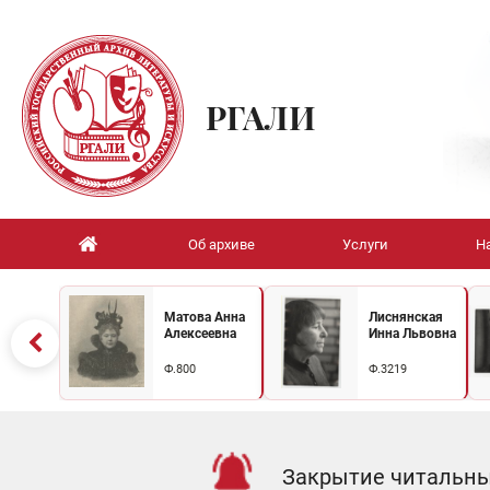
РГАЛИ
Об архиве
Услуги
Н
Матова Анна
Лиснянская
Алексеевна
Инна Львовна
Ф.800
Ф.3219
Закрытие читальных