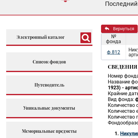
Последний 
Вернуться
№
Электронный каталог
фонда
Ник
ф.812
арт
Список фондов
СВЕДЕНИЯ
Номер фонда
Название фо
Путеводитель
1923) - арти
Крайние дат
Вид фонда:
ф
Количество 
Уникальные документы
Количество 
Количество 
Фондообразо
Мемориальные предметы
Никули