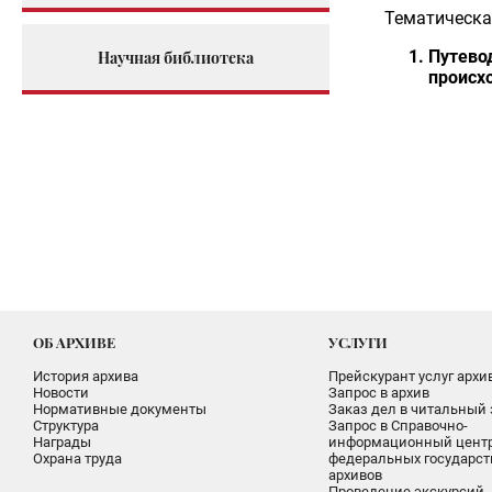
Тематическа
Путево
Научная библиотека
происх
ОБ АРХИВЕ
УСЛУГИ
История архива
Прейскурант услуг архи
Новости
Запрос в архив
Нормативные документы
Заказ дел в читальный 
Структура
Запрос в Справочно-
Награды
информационный цент
Охрана труда
федеральных государс
архивов
Проведение экскурсий