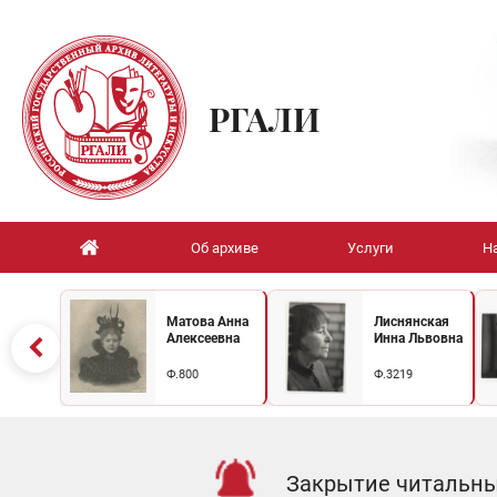
РГАЛИ
Об архиве
Услуги
Н
Матова Анна
Лиснянская
Алексеевна
Инна Львовна
Ф.800
Ф.3219
Закрытие читальных