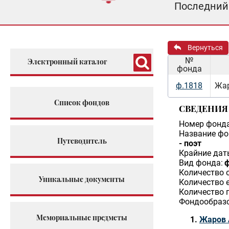
Последний 
Вернуться
№
Электронный каталог
фонда
ф.1818
Жар
Список фондов
СВЕДЕНИЯ
Номер фонда
Название фо
Путеводитель
- поэт
Крайние дат
Вид фонда:
ф
Количество 
Уникальные документы
Количество 
Количество 
Фондообразо
Мемориальные предметы
Жаров 