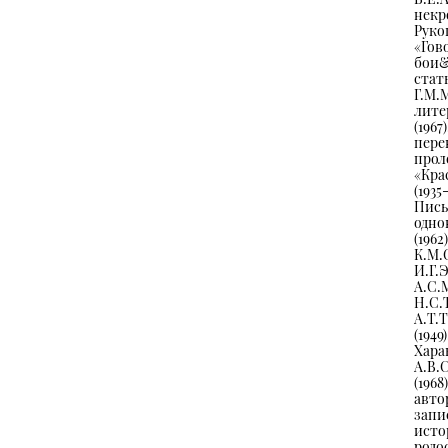
некр
Руко
«Го
бои&
стат
Г.М
лите
(196
пер
прол
«Кра
(1935
Пись
одно
(1962
К.М.
И.Г.
А.С.
Н.С.
А.Т.
(1949)
Хара
А.В.
(196
авто
запи
исто
родо