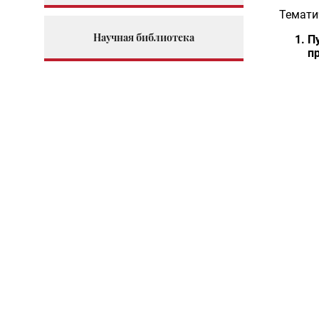
Темати
Научная библиотека
П
п