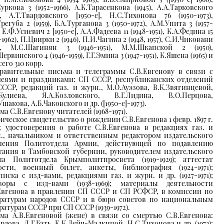
Суркова 3 (1952-1966), А.К.Тарасенкова (1945), А.А.Тарковского
7), А.Т.Твардовского [1950-е], Н.С.Тихонова 76 (1950-1973),
регуба 2 (1959), Б.А.Турганова 3 (1950-1972), А.М.Упита 3 (1957-
, Е.Ф.Усиевич 2 [1950-е], А.А.Фадеева 11 (1948-1951), К.А.Федина 15
-1962), П.Цвирки 2 (1946), П.И.Чагина 2 (1948, 1957), С.И.Чиковани
9), М.С.Шагинян 3 (1946-1951), М.М.Шкапской 2 (1950),
ервинского 4 (1946-1959), Г.Г.Эмина 3 (1947-1951), К.Яшена (1965) и
сего 310 корр.
равительные письма и телеграммы С.В.Евгенову в связи с
еями и праздниками: СП СССР, республиканских отделений
ССР, редакций газ. и журн., М.О.Ауэзова, В.К.Звягинцевой,
.Кулиева, Я.А.Козловского, В.Г.Лидина, В.О.Перцова,
шакова, А.Б.Чаковского и др. ([1950-е]-1973).
ма С.В.Евгенову читателей (1968-1971).
ическое свидетельство о рождении С.В.Евгенова 1 февр. 1897 г.
6); удостоверения о работе С.В.Евгенова в редакциях газ. и
., начальником и ответственным редактором издательского
еления Политотдела Армии, действующей по подавлению
тания в Тамбовской губернии, руководителем издательского
ла Политотдела Крымполитпросвета (1919-1929); аттестат
ости, военный билет, анкеты, библиография (1924-1971);
писка с изд-вами, редакциями газ. и журн. и др. (1927-1971);
воры с изд-вами (1938-1969); материалы деятельности
Евгенова в правлении СП СССР и СП РСФСР, в комиссии по
ратурам народов СССР и в бюро советов по национальным
ратурам СССР при СП СССР (1939-1972).
ма А.В.Евгеновой (жене) в связи со смертью С.В.Евгенова:
Ардова, Л.Г.Бать, Е.К.Дейч-Малкиной, Н.С.Тихонова и др. (1973);