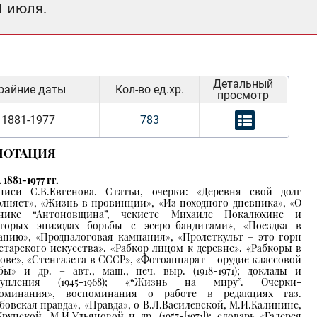
1 июля.
Детальный
райние даты
Кол-во ед.хр.
просмотр
1881-1977
783
НОТАЦИЯ
. 1881-1977 гг.
писи С.В.Евгенова. Статьи, очерки: «Деревня свой долг
лняет», «Жизнь в провинции», «Из походного дневника», «О
рнике “Антоновщина”, чекисте Михаиле Покалюхине и
торых эпизодах борьбы с эсеро-бандитами», «Поездка в
анию», «Продналоговая кампания», «Пролеткульт – это горн
етарского искусства», «Рабкор лицом к деревне», «Рабкоры в
ове», «Стенгазета в СССР», «Фотоаппарат – орудие классовой
бы» и др. – авт., маш., печ. выр. (1918-1971); доклады и
тупления (1945-1968); «“Жизнь на миру”. Очерки-
поминания», воспоминания о работе в редакциях газ.
бовская правда», «Правда», о В.Л.Василевской, М.И.Калинине,
Крупской, М.И.Ульяновой и др. (1957-[1971]); словарь «Галерея