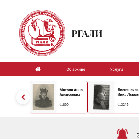
РГАЛИ
Об архиве
Услуги
Матова Анна
Лиснянская
Алексеевна
Инна Львов
Ф.800
Ф.3219