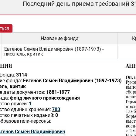
Последний день приема требований 3
ться
Название фонда
К
Евгенов Семен Владимирович (1897-1973) -
писатель, критик
ЕНИЯ
АН
фонда:
3114
Оп. 1
ие фонда:
Евгенов Семен Владимирович (1897-1973)
Руко
ель, критик
выпо
сбо
е даты документов:
1881-1977
неко
нда:
фонд личного происхождения
Герм
ство описей:
1
прол
ство единиц хранения:
783
Тамб
ство печатных изданий:
0
борь
бразователи-персоны:
выс
вос
«Там
вгенов Семен Владимирович
Н.К.