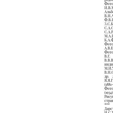
Фото
И.В.
Альб
В.Н
Ф.В.
З.С.
С.А.
С.А.
М.А.
К.А.Ф
Фото
А.В.Е
Фото
В.Г.
В.В.
инд
М.И.
В.Н.
др. 
Я.Я.
(1881
Фото
(1934)
Рис
стран
***
Дарс
Н.С.Т