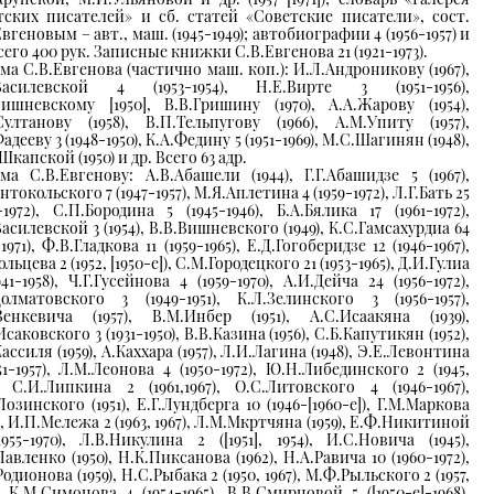
тских писателей» и сб. статей «Советские писатели», сост.
вгеновым – авт., маш. (1945-1949); автобиографии 4 (1956-1957) и
сего 400 рук. Записные книжки С.В.Евгенова 21 (1921-1973).
ма С.В.Евгенова (частично маш. коп.): И.Л.Андроникову (1967),
Василевской 4 (1953-1954), Н.Е.Вирте 3 (1951-1956),
Вишневскому [1950], В.В.Гришину (1970), А.А.Жарову (1954),
Султанову (1958), В.П.Тельпугову (1966), А.М.Упиту (1957),
адееву 3 (1948-1950), К.А.Федину 5 (1951-1969), М.С.Шагинян (1948),
капской (1950) и др. Всего 63 адр.
ма С.В.Евгенову: А.В.Абашели (1944), Г.Г.Абашидзе 5 (1967),
нтокольского 7 (1947-1957), М.Я.Аплетина 4 (1959-1972), Л.Г.Бать 25
8-1972), С.П.Бородина 5 (1945-1946), Б.А.Бялика 17 (1961-1972),
асилевской 3 (1954), В.В.Вишневского (1949), К.С.Гамсахурдиа 64
-1971), Ф.В.Гладкова 11 (1959-1965), Е.Д.Гогоберидзе 12 (1946-1967),
ольцева 2 (1952, [1950-е]), С.М.Городецкого 21 (1953-1965), Д.И.Гулиа
941-1958), Ч.Г.Гусейнова 4 (1959-1970), А.И.Дейча 24 (1956-1972),
Долматовского 3 (1949-1951), К.Л.Зелинского 3 (1956-1957),
Зенкевича (1957), В.М.Инбер (1951), А.С.Исаакяна (1939),
саковского 3 (1931-1950), В.В.Казина (1956), С.Б.Капутикян (1952),
ассиля (1959), А.Каххара (1957), Л.И.Лагина (1948), Э.Е.Левонтина
951-1957), Л.М.Леонова 4 (1950-1972), Ю.Н.Либединского 2 (1945,
), С.И.Липкина 2 (1961,1967), О.С.Литовского 4 (1946-1967),
озинского (1951), Е.Г.Лундберга 10 (1946-[1960-е]), Г.М.Маркова
), И.П.Мележа 2 (1963, 1967), Л.М.Мкртчяна (1959), Е.Ф.Никитиной
1955-1970), Л.В.Никулина 2 ([1951], 1954), И.С.Новича (1945),
авленко (1950), Н.К.Пиксанова (1962), Н.А.Равича 10 (1960-1972),
одионова (1959), Н.С.Рыбака 2 (1950, 1967), М.Ф.Рыльского 2 (1957,
), К.М.Симонова 4 (1954-1965), В.В.Смирновой 5 ([1950-е]-1968),