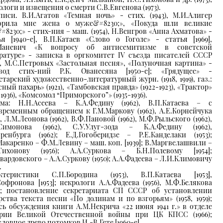
ологи и извещения о смерти С.В.Евгенова (1973).
писи. В.И.Агатов «Темная ночь» - стих. (1943), М.И.Алигер
ворила мне жена о муже&#8230;», «Покуда шли великие
#8230;» - стих-ния – маш. (1954), Н.Венгров «Анна Ахматова» -
ья [1940-е], В.П.Катаев «Слово о Гоголе» - статья [1969],
.Маневич «К вопросу об антисемитизме в советской
ратуре» - записка в оргкомитет IV съезда писателей СССР
7), М.С.Петровых «Застольная песня», «Полуночная картина» -
евод стих-ний Р.К. Ованесяна [1950-е]; «Грядущее» -
етарский художественно-литературный журн. (1918, 1919), газ.:
сный пахарь» (1921), «Тамбовская правда» (1922-1923), «Трактор»
-1936), «Комсомол “Приморского”» (1935-1936).
ма: Н.Н.Асеева – К.А.Федину (1962), В.П.Катаева – с
временным обращением к Г.М.Маркову (1962), А.Е.Корнейчука
), Л.М.Леонова (1962), В.Ф.Пановой (1962), М.Ф.Рыльского (1962),
Симонова (1962), С.У.Улуг-зода – К.А.Федину (1962),
Эренбурга (1962); Е.Д.Гогоберидзе – Р.Е.Канделаки (1953);
Макаренко – Ф.М.Левину – маш. коп. [1939]; В.Маргвелашвили –
Тихонову (1956); А.А.Суркова – Б.Н.Полевому [1954];
Твардовского – А.А.Суркову (1950); А.А.Фадеева – Л.И.Климовичу
.
ктеристики С.П.Бородина (1953), В.П.Катаева [1953],
Софронова [1953]; некрологи А.А.Фадеева (1956), М.Ф.Белякова
8); постановление секретариата СП СССР об установлении
рства текста песни «По долинам и по взгорьям» (1958, 1959);
сь обсуждения книги А.М.Некрича «22 июня 1941 г.» в отделе
рии Великой Отечественной войны при ЦК КПСС (1966);
словное древо потомков И.-В.Гете [1960-е].