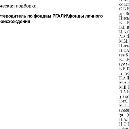
сове
ческая подборка:
С.В.Е
др. В
утеводитель по фондам РГАЛИ\фонды личного
Пись
роисхождения
В.Л.
В.В.
И.А.
А.А.Ф
М.М.Ш
Пись
П.Г.А
(194
В.Л.В
(1955
В.В.Г
11 (1
Е.А.
М.А.
М.В.И
Л.А.К
3 (1
1957
М.Л.Л
(1968
39 (
П.А.П
Н.С.Р
1960