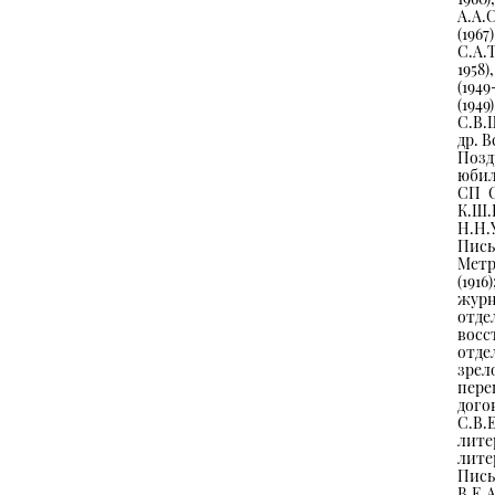
А.А.
(196
С.А.Т
1958)
(1949
(194
С.В.Ш
др. В
Позд
юбил
СП С
К.Ш
Н.Н.У
Пись
Метр
(191
журн
отд
восс
отде
зрел
пере
дого
С.В.
лите
лите
Пись
В.Е.