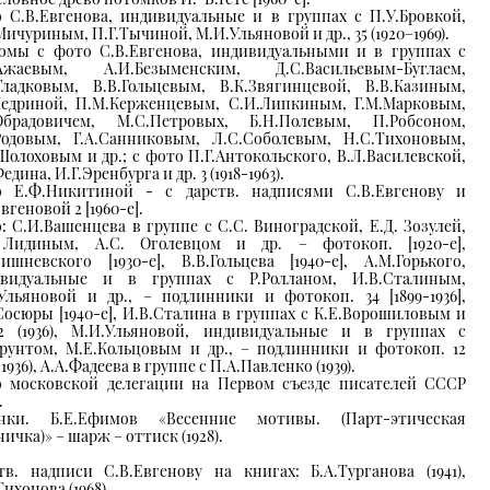
 С.В.Евгенова, индивидуальные и в группах с П.У.Бровкой,
Мичуриным, П.Г.Тычиной, М.И.Ульяновой и др., 35 (1920–1969).
омы с фото С.В.Евгенова, индивидуальными и в группах с
.Ажаевым, А.И.Безыменским, Д.С.Васильевым-Буглаем,
Гладковым, В.В.Гольцевым, В.К.Звягинцевой, В.В.Казиным,
Кедриной, П.М.Керженцевым, С.И.Липкиным, Г.М.Марковым,
Обрадовичем, М.С.Петровых, Б.Н.Полевым, П.Робсоном,
Родовым, Г.А.Санниковым, Л.С.Соболевым, Н.С.Тихоновым,
Шолоховым и др.; с фото П.Г.Антокольского, В.Л.Василевской,
едина, И.Г.Эренбурга и др. 3 (1918-1963).
 Е.Ф.Никитиной - с дарств. надписями С.В.Евгенову и
вгеновой 2 [1960-е].
: С.И.Вашенцева в группе с С.С. Виноградской, Е.Д. Зозулей,
 Лидиным, А.С. Оголевцом и др. – фотокоп. [1920-е],
Вишневского [1930-е], В.В.Гольцева [1940-е], А.М.Горького,
ивидуальные и в группах с Р.Ролланом, И.В.Сталиным,
Ульяновой и др., – подлинники и фотокоп. 34 [1899-1936],
Сосюры [1940-е], И.В.Сталина в группах с К.Е.Ворошиловым и
2 (1936), М.И.Ульяновой, индивидуальные и в группах с
Грунтом, М.Е.Кольцовым и др., – подлинники и фотокоп. 12
-1936), А.А.Фадеева в группе с П.А.Павленко (1939).
 московской делегации на Первом съезде писателей СССР
.
унки. Б.Е.Ефимов «Весенние мотивы. (Парт-этическая
ичка)» – шарж – оттиск (1928).
тв. надписи С.В.Евгенову на книгах: Б.А.Турганова (1941),
ихонова (1968).