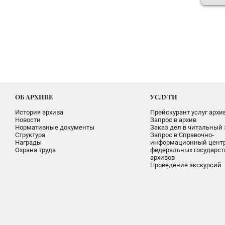
ОБ АРХИВЕ
УСЛУГИ
История архива
Прейскурант услуг архи
Новости
Запрос в архив
Нормативные документы
Заказ дел в читальный 
Структура
Запрос в Справочно-
Награды
информационный цент
Охрана труда
федеральных государс
архивов
Проведение экскурсий