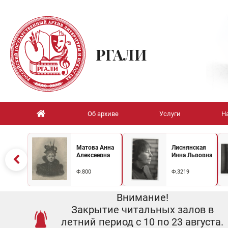
РГАЛИ
Об архиве
Услуги
Н
Матова Анна
Лиснянская
Алексеевна
Инна Львовна
Ф.800
Ф.3219
Внимание!
Закрытие читальных залов в
летний период с 10 по 23 августа.