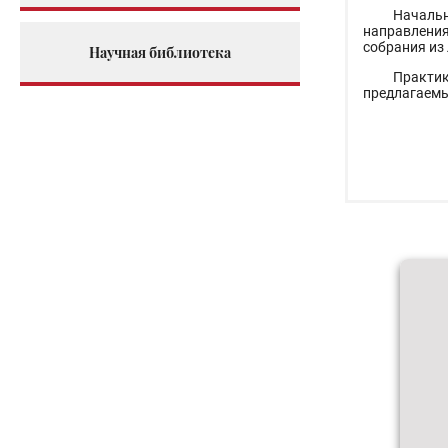
Началь
направления
собрания из 
Научная библиотека
Практи
предлагаемы