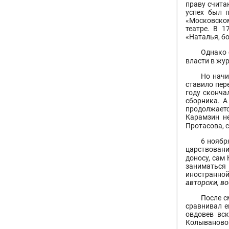
праву счита
успех был 
«Московском
театре. В 
«Наталья, б
Однако 
власти в жур
Но начи
ставило пер
году сконча
сборника. А
продолжает
Карамзин н
Протасова, 
6 ноябр
царствовани
доносу, сам
заниматься
иностранной
авторски, в
После с
сравнивал е
овдовев вск
Колывановой,