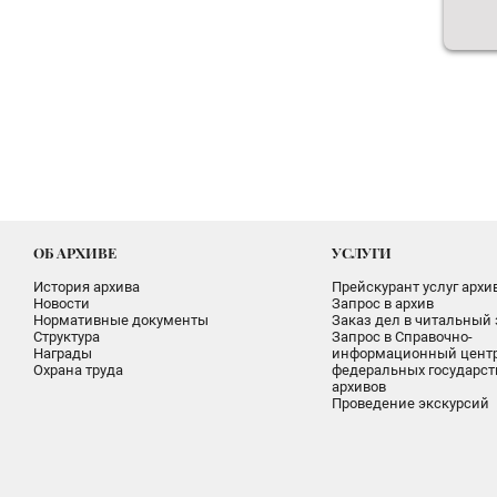
ОБ АРХИВЕ
УСЛУГИ
История архива
Прейскурант услуг архи
Новости
Запрос в архив
Нормативные документы
Заказ дел в читальный 
Структура
Запрос в Справочно-
Награды
информационный цент
Охрана труда
федеральных государс
архивов
Проведение экскурсий