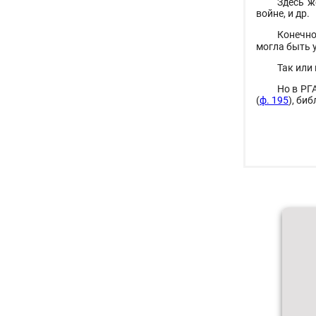
Здесь ж
войне, и др.
Конечно
могла быть 
Так или
Но в РГ
(
ф. 195
), би