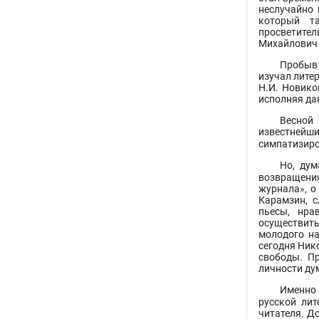
неслучайно 
который т
просветител
Михайлович 
Пробыв 
изучал литер
Н.И. Новико
исполняя да
Весной
известнейши
симпатизиро
Но, дум
возвращения
журнала», о
Карамзин, с
пьесы, нра
осуществить
молодого на
сегодня Ник
свободы. П
личности дум
Именно 
русской лит
читателя. Д