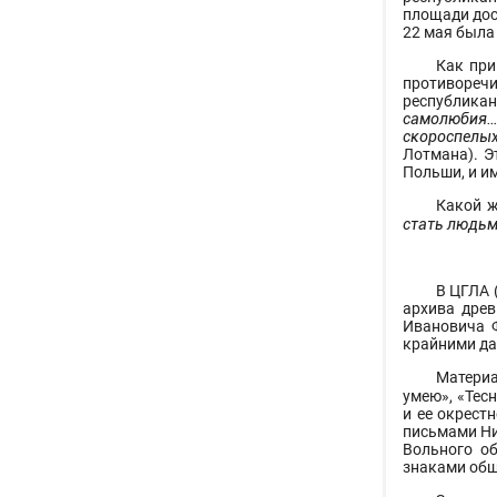
площади дос
22 мая была
Как при
противоречи
республика
самолюбия…
скороспелых
Лотмана). Э
Польши, и им
Какой ж
стать людьми
В ЦГЛА 
архива древ
Ивановича 
крайними да
Материа
умею», «Тес
и ее окрест
письмами Ни
Вольного об
знаками общ