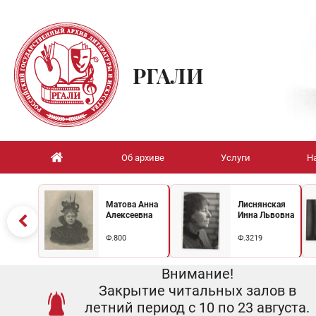
РГАЛИ
Об архиве
Услуги
Н
Матова Анна
Лиснянская
Алексеевна
Инна Львовна
Ф.800
Ф.3219
Внимание!
Закрытие читальных залов в
летний период с 10 по 23 августа.