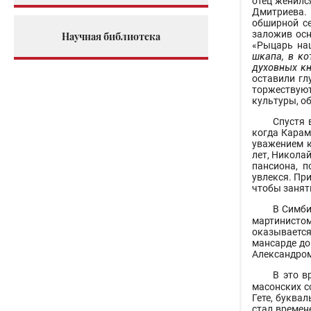
отец женилс
Дмитриева.
обширной с
заложив осн
Научная библиотека
«Рыцарь наш
шкапа, в ко
духовных кн
оставили гл
торжествуют
культуры, о
Спустя 
когда Карам
уважением к
лет, Никола
пансиона, п
увлекся. При
чтобы занят
В Симби
мартинисто
оказывается
мансарде до
Александро
В это в
масонских с
Гете, буква
стал времен