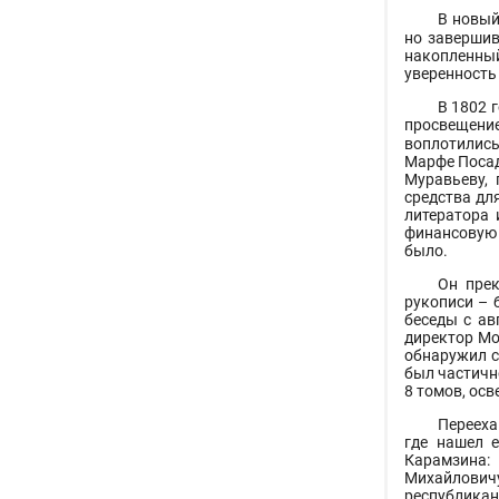
В новый
но завершив
накопленный
уверенность
В 1802 
просвещени
воплотились
Марфе Посад
Муравьеву, 
средства дл
литератора 
финансовую 
было.
Он прек
рукописи – 
беседы с ав
директор Мо
обнаружил с
был частичн
8 томов, осв
Перееха
где нашел 
Карамзина: 
Михайловичу
республика