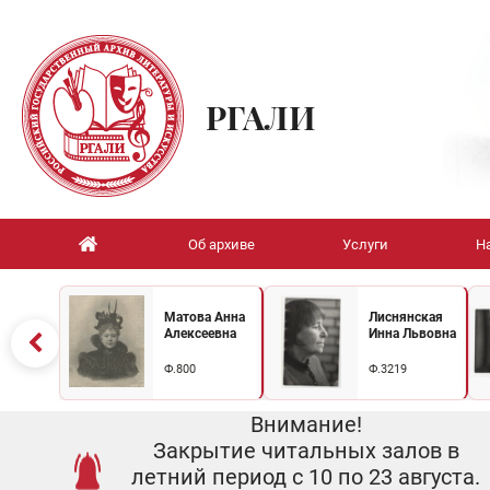
РГАЛИ
Об архиве
Услуги
Н
Матова Анна
Лиснянская
Алексеевна
Инна Львовна
Ф.800
Ф.3219
Внимание!
Закрытие читальных залов в
летний период с 10 по 23 августа.