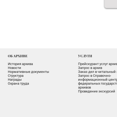
ОБ АРХИВЕ
УСЛУГИ
История архива
Прейскурант услуг архи
Новости
Запрос в архив
Нормативные документы
Заказ дел в читальный 
Структура
Запрос в Справочно-
Награды
информационный цент
Охрана труда
федеральных государс
архивов
Проведение экскурсий