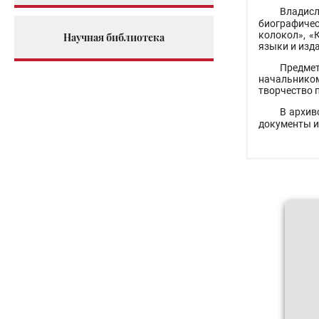
Владисл
биографичес
колокол», «
Научная библиотека
языки и изд
Предмет
начальником
творчество 
В архив
документы из