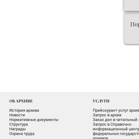
Пор
ОБ АРХИВЕ
УСЛУГИ
История архива
Прейскурант услуг архи
Новости
Запрос в архив
Нормативные документы
Заказ дел в читальный 
Структура
Запрос в Справочно-
Награды
информационный цент
Охрана труда
федеральных государс
архивов