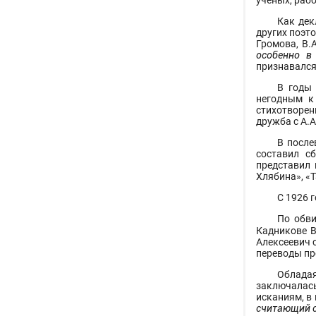
ученых, рабо
Как дек
других поэт
Громова, В.
особенно в
признавался
В годы 
негодным к
стихотворен
дружба с А.
В после
составил с
представил 
Хлябина», «
С 1926 
По обви
Кадникове В
Алексеевич 
переводы про
Обладая
заключалась
исканиям, в 
считающий с