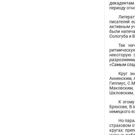
декадентам.
периоду отно
Литерат
писателей е
активным уч
были напеча
Сологуба и 
Так на
ритмическую
некоторую з
разрозненны
«Самым сла
Круг зн
Анненским, 
Гиппиус, С.
Маковским,
Шкловским, 
К этому
Брюсове, В.
немецкого я
Но пара
страховом о
кругах: пре