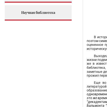
Научная библиотека
В истор
поэтом-симв
оцененное п
историческу
Выходец
жизни подви
же в извест
библиотека,
заметные де
прожил перв
Еще во
литературой
образование
одновременн
это же время
“декадентами
Бальмонта “