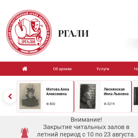
РГАЛИ
Об архиве
Услуги
Н
Матова Анна
Лиснянская
Алексеевна
Инна Львовна
Ф.800
Ф.3219
Внимание!
Закрытие читальных залов в
летний период с 10 по 23 августа.