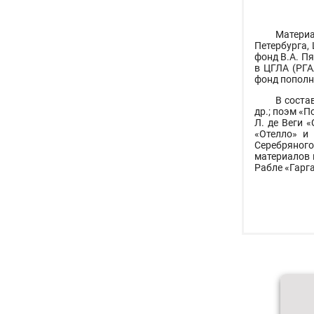
Материа
Петербурга,
фонд В.А. П
в ЦГЛА (РГА
фонд пополн
В соста
др.; поэм «П
Л. де Веги 
«Отелло» и
Серебряного 
материалов 
Рабле «Гарга