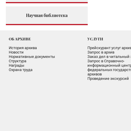
Научная библиотека
ОБ АРХИВЕ
УСЛУГИ
История архива
Прейскурант услуг архи
Новости
Запрос в архив
Нормативные документы
Заказ дел в читальный 
Структура
Запрос в Справочно-
Награды
информационный цент
Охрана труда
федеральных государс
архивов
Проведение экскурсий