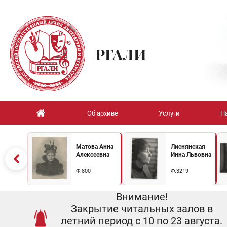
РГАЛИ
Об архиве
Услуги
Н
Матова Анна
Лиснянская
Алексеевна
Инна Львовна
Ф.800
Ф.3219
Внимание!
Закрытие читальных залов в
летний период с 10 по 23 августа.