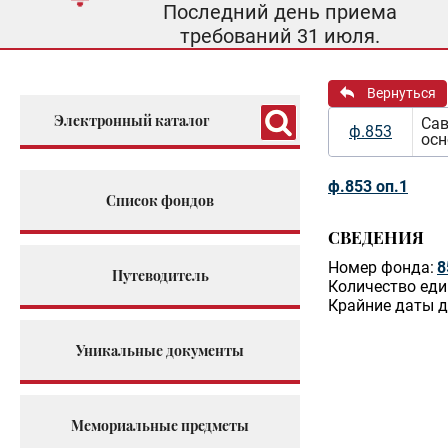
Последний день приема
требований 31 июля.
Вернуться
Электронный каталог
Сав
ф.853
осн
ф.853 оп.1
Список фондов
СВЕДЕНИЯ
Номер фонда:
8
Путеводитель
Количество еди
Крайние даты д
Уникальные документы
Мемориальные предметы