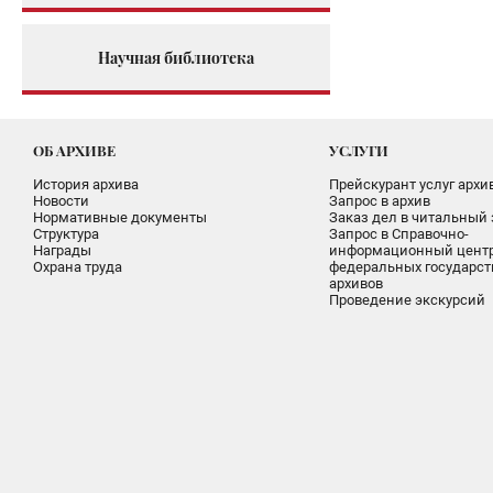
Научная библиотека
ОБ АРХИВЕ
УСЛУГИ
История архива
Прейскурант услуг архи
Новости
Запрос в архив
Нормативные документы
Заказ дел в читальный 
Структура
Запрос в Справочно-
Награды
информационный цент
Охрана труда
федеральных государс
архивов
Проведение экскурсий