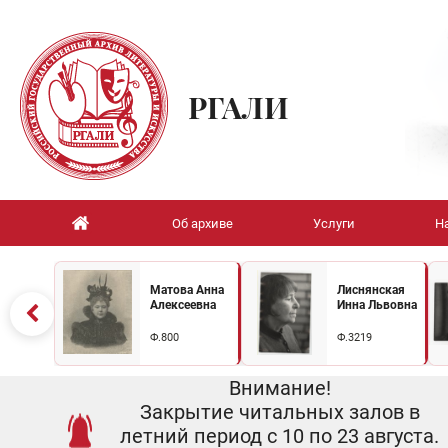
РГАЛИ
Об архиве
Услуги
Н
Матова Анна
Лиснянская
Алексеевна
Инна Львовна
Ф.800
Ф.3219
Внимание!
Закрытие читальных залов в
летний период с 10 по 23 августа.