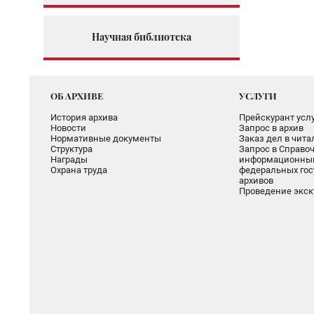
Научная библиотека
ОБ АРХИВЕ
УСЛУГИ
История архива
Прейскурант услу
Новости
Запрос в архив
Нормативные документы
Заказ дел в чит
Структура
Запрос в Справоч
Награды
информационный
Охрана труда
федеральных гос
архивов
Проведение экск