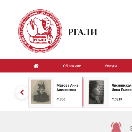
РГАЛИ
Об архиве
Услуги
Матова Анна
Лиснянская
Алексеевна
Инна Львов
Ф.800
Ф.3219