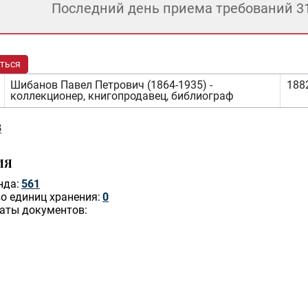
Последний день приема требований 3
ться
Шибанов Павел Петрович (1864-1935) -
1882
коллекционер, книгопродавец, библиограф
3
ИЯ
нда:
561
о единиц хранения:
0
аты документов: