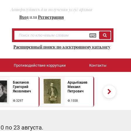
Авторизуйтесь для получения услуг архива
Вход
или
Регистрация
Расширенный поиск по электронному каталогу
Противодействие коррупции
Контакты
Бакланов
Арцыбашев
Григорий
Михаил
Яковлевич
Петрович
Ф.3297
Ф.1558
 по 23 августа.