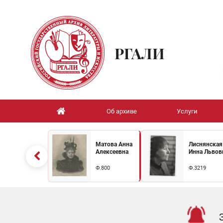
РГАЛИ
Об архиве
Услуги
Матова Анна
Лиснянская
Алексеевна
Инна Львов
Ф.800
Ф.3219