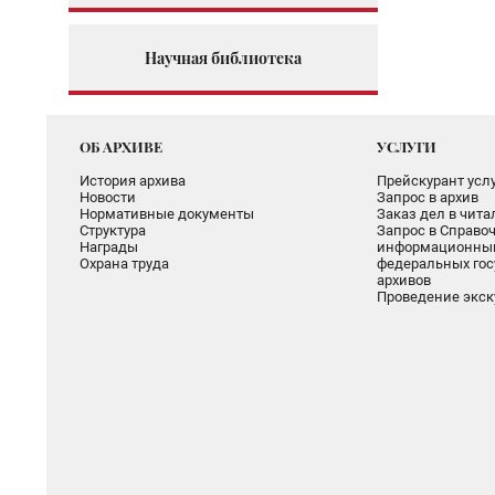
Научная библиотека
ОБ АРХИВЕ
УСЛУГИ
История архива
Прейскурант услу
Новости
Запрос в архив
Нормативные документы
Заказ дел в чит
Структура
Запрос в Справоч
Награды
информационный
Охрана труда
федеральных гос
архивов
Проведение экск