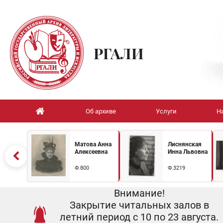
РГАЛИ
Об архиве
Услуги
Н
Матова Анна
Лиснянская
Алексеевна
Инна Львовна
Ф.800
Ф.3219
Внимание!
Закрытие читальных залов в
летний период с 10 по 23 августа.