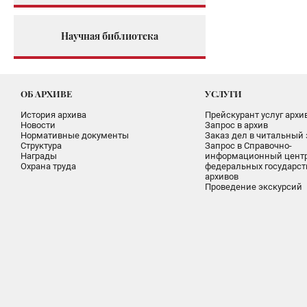
Научная библиотека
ОБ АРХИВЕ
УСЛУГИ
История архива
Прейскурант услуг архи
Новости
Запрос в архив
Нормативные документы
Заказ дел в читальный 
Структура
Запрос в Справочно-
Награды
информационный цент
Охрана труда
федеральных государс
архивов
Проведение экскурсий