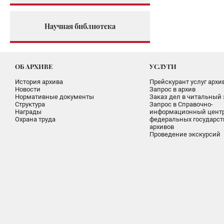
Научная библиотека
ОБ АРХИВЕ
УСЛУГИ
История архива
Прейскурант услуг архи
Новости
Запрос в архив
Нормативные документы
Заказ дел в читальный 
Структура
Запрос в Справочно-
Награды
информационный цент
Охрана труда
федеральных государс
архивов
Проведение экскурсий