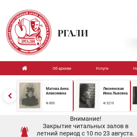
РГАЛИ
Об архиве
Услуги
Н
Матова Анна
Лиснянская
Алексеевна
Инна Львовна
Ф.800
Ф.3219
Внимание!
Закрытие читальных залов в
летний период с 10 по 23 августа.