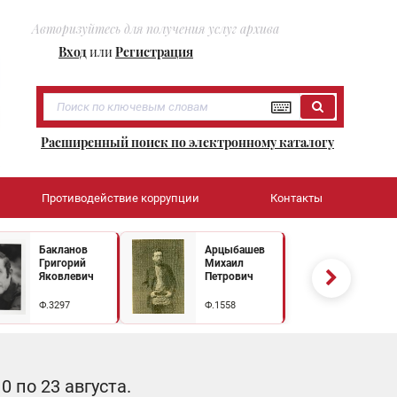
Авторизуйтесь для получения услуг архива
Вход
или
Регистрация
Расширенный поиск по электронному каталогу
Противодействие коррупции
Контакты
Бакланов
Арцыбашев
Григорий
Михаил
Яковлевич
Петрович
Ф.3297
Ф.1558
 по 23 августа.