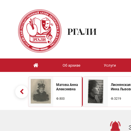
РГАЛИ
Об архиве
Услуги
Матова Анна
Лиснянская
Алексеевна
Инна Львов
Ф.800
Ф.3219