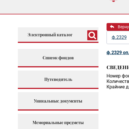
Верну
Электронный каталог
ф.2329
ф.2329 оп
Список фондов
СВЕДЕН
Номер фо
Путеводитель
Количеств
Крайние д
Уникальные документы
Мемориальные предметы