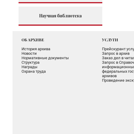
Научная библиотека
ОБ АРХИВЕ
УСЛУГИ
История архива
Прейскурант услу
Новости
Запрос в архив
Нормативные документы
Заказ дел в чит
Структура
Запрос в Справоч
Награды
информационный
Охрана труда
федеральных гос
архивов
Проведение экск