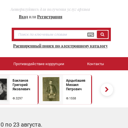
Авторизуйтесь для получения услуг архива
Вход
или
Регистрация
Расширенный поиск по электронному каталогу
Противодействие коррупции
Контакты
Бакланов
Арцыбашев
Григорий
Михаил
Яковлевич
Петрович
Ф.3297
Ф.1558
 по 23 августа.