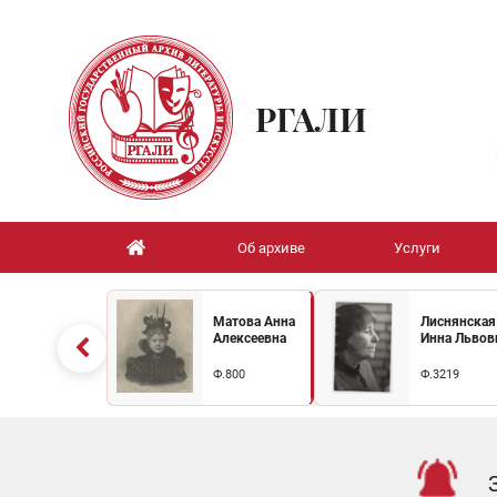
РГАЛИ
Об архиве
Услуги
Матова Анна
Лиснянская
Алексеевна
Инна Львов
Ф.800
Ф.3219