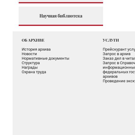
Научная библиотека
ОБ АРХИВЕ
УСЛУГИ
История архива
Прейскурант услу
Новости
Запрос в архив
Нормативные документы
Заказ дел в чит
Структура
Запрос в Справоч
Награды
информационный
Охрана труда
федеральных гос
архивов
Проведение экск