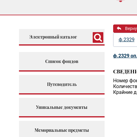
Верну
Электронный каталог
ф.2329
ф.2329 оп
Список фондов
СВЕДЕН
Номер фо
Путеводитель
Количеств
Крайние д
Уникальные документы
Мемориальные предметы