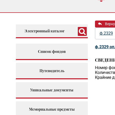
Верну
Электронный каталог
ф.2329
ф.2329 оп
Список фондов
СВЕДЕН
Номер фо
Путеводитель
Количеств
Крайние д
Уникальные документы
Мемориальные предметы