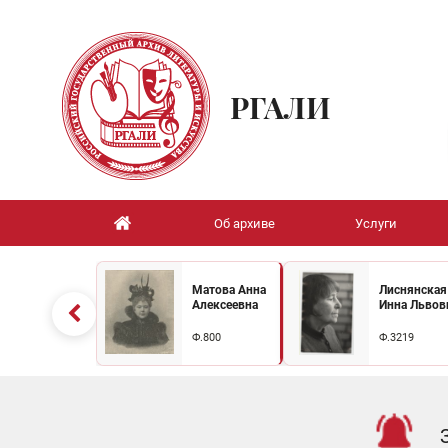
РГАЛИ
Об архиве
Услуги
Матова Анна
Лиснянская
Алексеевна
Инна Львов
Ф.800
Ф.3219