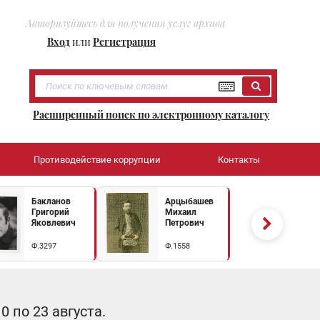
Авторизуйтесь для получения услуг архива
Вход
или
Регистрация
Расширенный поиск по электронному каталогу
Противодействие коррупции
Контакты
Бакланов
Арцыбашев
Григорий
Михаил
Яковлевич
Петрович
Ф.3297
Ф.1558
 по 23 августа.