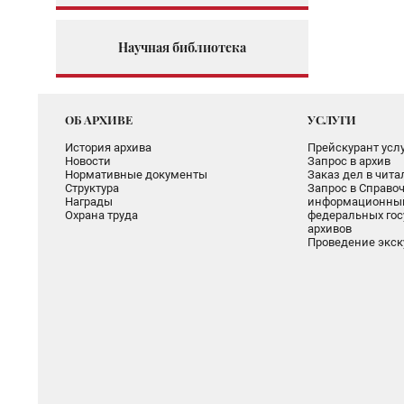
Научная библиотека
ОБ АРХИВЕ
УСЛУГИ
История архива
Прейскурант услу
Новости
Запрос в архив
Нормативные документы
Заказ дел в чит
Структура
Запрос в Справоч
Награды
информационный
Охрана труда
федеральных гос
архивов
Проведение экск