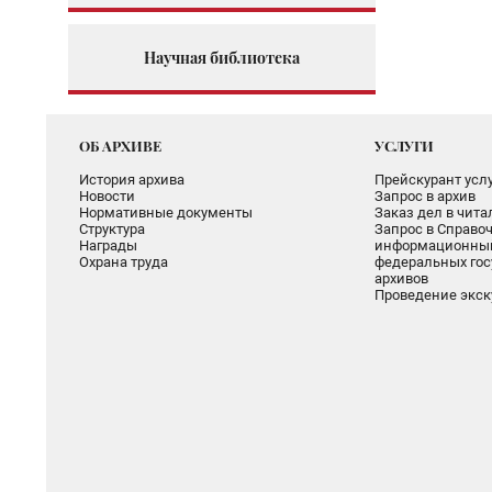
Научная библиотека
ОБ АРХИВЕ
УСЛУГИ
История архива
Прейскурант услу
Новости
Запрос в архив
Нормативные документы
Заказ дел в чит
Структура
Запрос в Справоч
Награды
информационный
Охрана труда
федеральных гос
архивов
Проведение экск