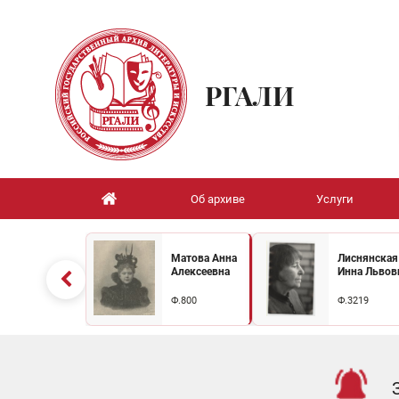
РГАЛИ
Об архиве
Услуги
Матова Анна
Лиснянская
Алексеевна
Инна Львов
Ф.800
Ф.3219