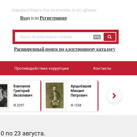
Авторизуйтесь для получения услуг архива
Вход
или
Регистрация
Расширенный поиск по электронному каталогу
Противодействие коррупции
Контакты
Бакланов
Арцыбашев
Григорий
Михаил
Яковлевич
Петрович
Ф.3297
Ф.1558
 по 23 августа.