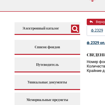
Верну
Электронный каталог
ф.2329
ф.2329 оп
Список фондов
СВЕДЕН
Номер фо
Путеводитель
Количеств
Крайние д
Уникальные документы
Мемориальные предметы