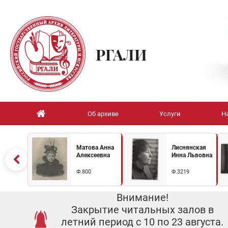
РГАЛИ
Об архиве
Услуги
Н
Матова Анна
Лиснянская
Алексеевна
Инна Львовна
Ф.800
Ф.3219
Внимание!
Закрытие читальных залов в
летний период с 10 по 23 августа.