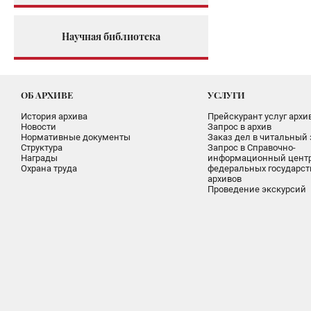
Научная библиотека
ОБ АРХИВЕ
УСЛУГИ
История архива
Прейскурант услуг архи
Новости
Запрос в архив
Нормативные документы
Заказ дел в читальный 
Структура
Запрос в Справочно-
Награды
информационный цент
Охрана труда
федеральных государс
архивов
Проведение экскурсий