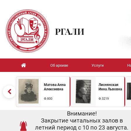
РГАЛИ
Об архиве
Услуги
Н
Матова Анна
Лиснянская
Алексеевна
Инна Львовна
Ф.800
Ф.3219
Внимание!
Закрытие читальных залов в
летний период с 10 по 23 августа.