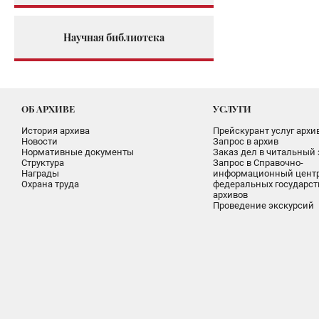
Научная библиотека
ОБ АРХИВЕ
УСЛУГИ
История архива
Прейскурант услуг архи
Новости
Запрос в архив
Нормативные документы
Заказ дел в читальный 
Структура
Запрос в Справочно-
Награды
информационный цент
Охрана труда
федеральных государс
архивов
Проведение экскурсий