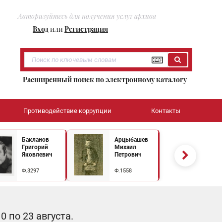
Авторизуйтесь для получения услуг архива
Вход
или
Регистрация
Расширенный поиск по электронному каталогу
Противодействие коррупции
Контакты
Бакланов
Арцыбашев
Григорий
Михаил
Яковлевич
Петрович
Ф.3297
Ф.1558
 по 23 августа.