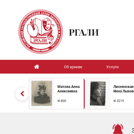
РГАЛИ
Об архиве
Услуги
Матова Анна
Лиснянская
Алексеевна
Инна Львов
Ф.800
Ф.3219