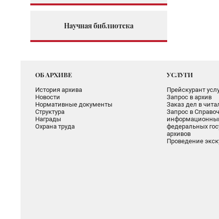
Научная библиотека
ОБ АРХИВЕ
УСЛУГИ
История архива
Прейскурант услу
Новости
Запрос в архив
Нормативные документы
Заказ дел в чит
Структура
Запрос в Справоч
Награды
информационный
Охрана труда
федеральных гос
архивов
Проведение экск