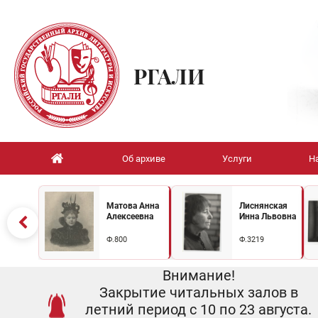
РГАЛИ
Об архиве
Услуги
Н
Матова Анна
Лиснянская
Алексеевна
Инна Львовна
Ф.800
Ф.3219
Внимание!
Закрытие читальных залов в
летний период с 10 по 23 августа.