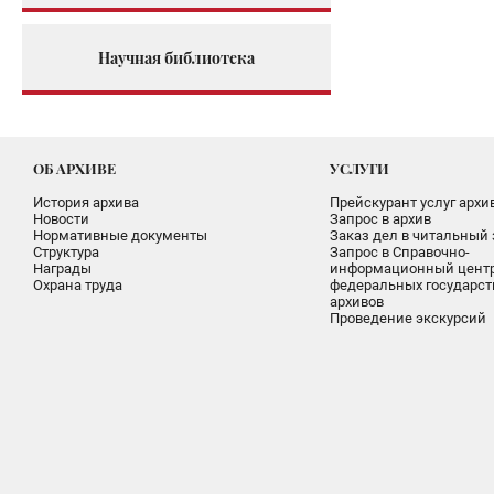
Научная библиотека
ОБ АРХИВЕ
УСЛУГИ
История архива
Прейскурант услуг архи
Новости
Запрос в архив
Нормативные документы
Заказ дел в читальный 
Структура
Запрос в Справочно-
Награды
информационный цент
Охрана труда
федеральных государс
архивов
Проведение экскурсий