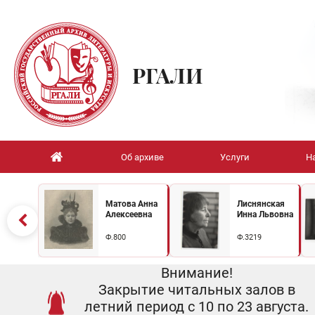
РГАЛИ
Об архиве
Услуги
Н
Матова Анна
Лиснянская
Алексеевна
Инна Львовна
Ф.800
Ф.3219
Внимание!
Закрытие читальных залов в
летний период с 10 по 23 августа.