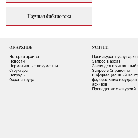
Научная библиотека
ОБ АРХИВЕ
УСЛУГИ
История архива
Прейскурант услуг архи
Новости
Запрос в архив
Нормативные документы
Заказ дел в читальный 
Структура
Запрос в Справочно-
Награды
информационный цент
Охрана труда
федеральных государс
архивов
Проведение экскурсий