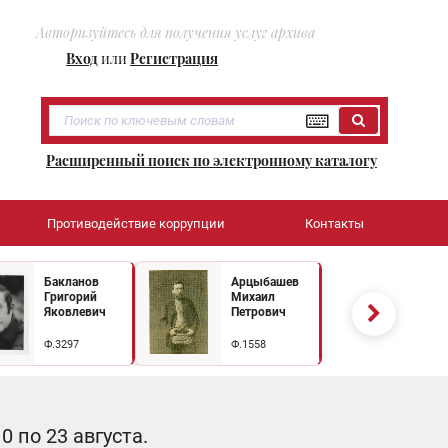
Авторизуйтесь для получения услуг архива
Вход
или
Регистрация
Расширенный поиск по электронному каталогу
Противодействие коррупции
Контакты
Бакланов
Арцыбашев
Григорий
Михаил
Яковлевич
Петрович
Ф.3297
Ф.1558
 по 23 августа.