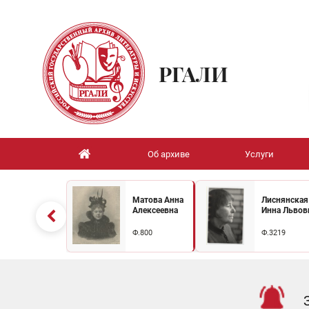
РГАЛИ
Об архиве
Услуги
Матова Анна
Лиснянская
Алексеевна
Инна Львов
Ф.800
Ф.3219