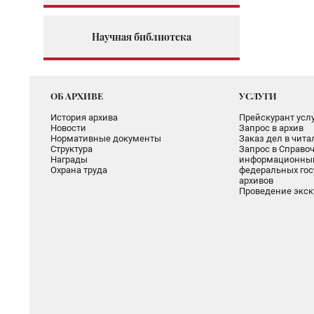
Научная библиотека
ОБ АРХИВЕ
УСЛУГИ
История архива
Прейскурант услу
Новости
Запрос в архив
Нормативные документы
Заказ дел в чит
Структура
Запрос в Справоч
Награды
информационный
Охрана труда
федеральных гос
архивов
Проведение экск