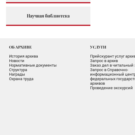
Научная библиотека
ОБ АРХИВЕ
УСЛУГИ
История архива
Прейскурант услуг архи
Новости
Запрос в архив
Нормативные документы
Заказ дел в читальный 
Структура
Запрос в Справочно-
Награды
информационный цент
Охрана труда
федеральных государс
архивов
Проведение экскурсий