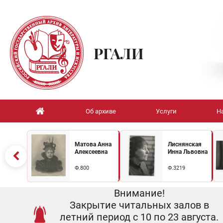
РГАЛИ
Об архиве
Услуги
Н
Матова Анна
Лиснянская
Алексеевна
Инна Львовна
Ф.800
Ф.3219
Внимание!
Закрытие читальных залов в
летний период с 10 по 23 августа.