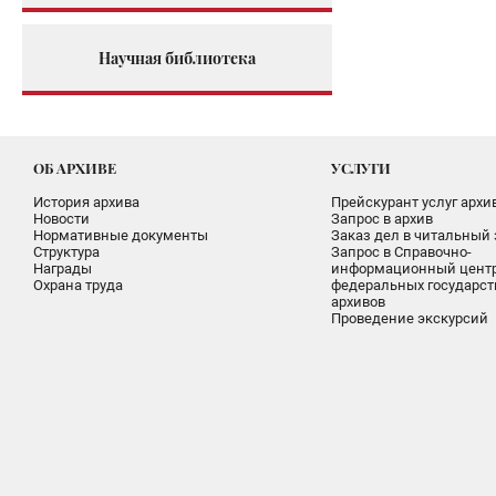
Научная библиотека
ОБ АРХИВЕ
УСЛУГИ
История архива
Прейскурант услуг архи
Новости
Запрос в архив
Нормативные документы
Заказ дел в читальный 
Структура
Запрос в Справочно-
Награды
информационный цент
Охрана труда
федеральных государс
архивов
Проведение экскурсий