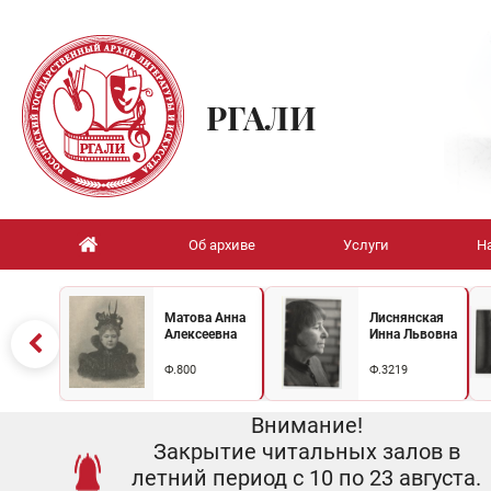
РГАЛИ
Об архиве
Услуги
Н
Матова Анна
Лиснянская
Алексеевна
Инна Львовна
Ф.800
Ф.3219
Внимание!
Закрытие читальных залов в
летний период с 10 по 23 августа.