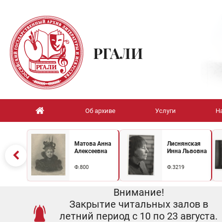
РГАЛИ
Об архиве
Услуги
Н
Матова Анна
Лиснянская
Алексеевна
Инна Львовна
Ф.800
Ф.3219
Внимание!
Закрытие читальных залов в
летний период с 10 по 23 августа.