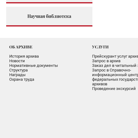
Научная библиотека
ОБ АРХИВЕ
УСЛУГИ
История архива
Прейскурант услуг архи
Новости
Запрос в архив
Нормативные документы
Заказ дел в читальный 
Структура
Запрос в Справочно-
Награды
информационный цент
Охрана труда
федеральных государс
архивов
Проведение экскурсий