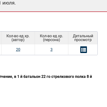
1 июля.
Кол-во ед.хр.
Кол-во ед.хр.
Детальный
(автор)
(персона)
просмотр
20
3
чение, в 1 й батальон 22 го стрелкового полка 8 й