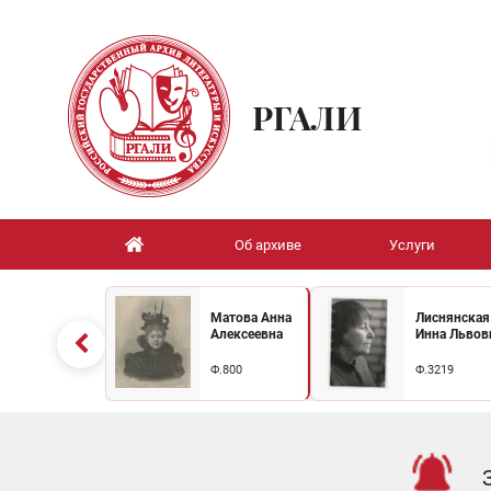
РГАЛИ
Об архиве
Услуги
Матова Анна
Лиснянская
Алексеевна
Инна Львов
Ф.800
Ф.3219