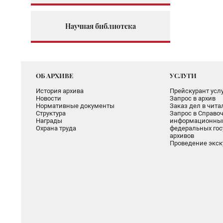
Научная библиотека
ОБ АРХИВЕ
УСЛУГИ
История архива
Прейскурант услу
Новости
Запрос в архив
Нормативные документы
Заказ дел в чит
Структура
Запрос в Справоч
Награды
информационный
Охрана труда
федеральных гос
архивов
Проведение экск