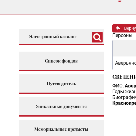
Верну
Персоны
Электронный каталог
Список фондов
Аверьяно
СВЕДЕН
Путеводитель
ФИО:
Авер
Годы жизн
Биографич
Краснопре
Уникальные документы
Мемориальные предметы