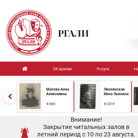
РГАЛИ
Об архиве
Услуги
Н
Матова Анна
Лиснянская
Алексеевна
Инна Львовна
Ф.800
Ф.3219
Внимание!
Закрытие читальных залов в
летний период с 10 по 23 августа.