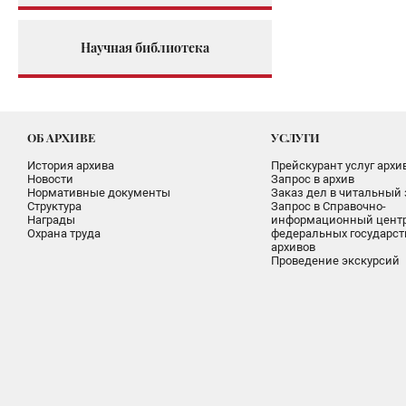
Научная библиотека
ОБ АРХИВЕ
УСЛУГИ
История архива
Прейскурант услуг архи
Новости
Запрос в архив
Нормативные документы
Заказ дел в читальный 
Структура
Запрос в Справочно-
Награды
информационный цент
Охрана труда
федеральных государс
архивов
Проведение экскурсий