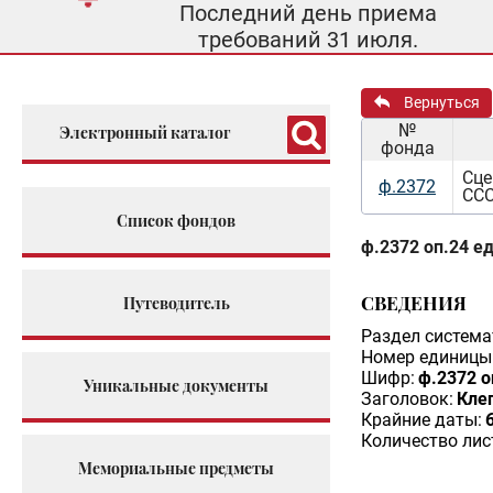
Последний день приема
требований 31 июля.
Вернуться
№
Электронный каталог
фонда
Сце
ф.2372
ССС
Список фондов
ф.2372 оп.24 ед
СВЕДЕНИЯ
Путеводитель
Раздел система
Номер единицы 
Шифр:
ф.2372 о
Уникальные документы
Заголовок:
Клеп
Крайние даты:
Количество лис
Мемориальные предметы