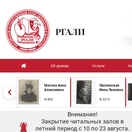
РГАЛИ
Об архиве
Услуги
Н
Матова Анна
Лиснянская
Алексеевна
Инна Львовна
Ф.800
Ф.3219
Внимание!
Закрытие читальных залов в
летний период с 10 по 23 августа.