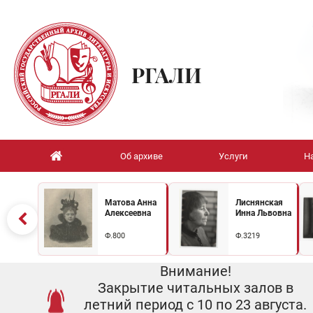
РГАЛИ
Об архиве
Услуги
Н
Матова Анна
Лиснянская
Алексеевна
Инна Львовна
Ф.800
Ф.3219
Внимание!
Закрытие читальных залов в
летний период с 10 по 23 августа.