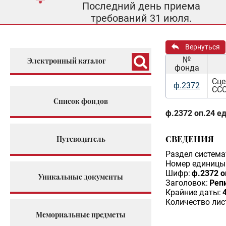
Последний день приема
требований 31 июля.
Вернуться
№
Электронный каталог
фонда
Сце
ф.2372
ССС
Список фондов
ф.2372 оп.24 ед
СВЕДЕНИЯ
Путеводитель
Раздел система
Номер единицы 
Шифр:
ф.2372 о
Уникальные документы
Заголовок:
Репи
Крайние даты:
Количество лис
Мемориальные предметы