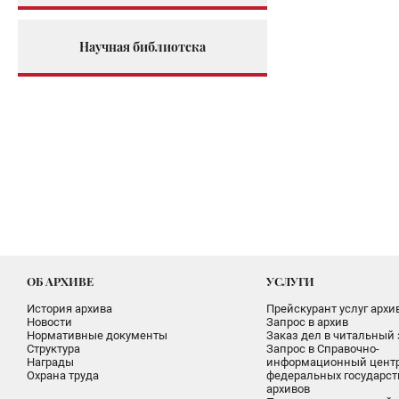
Научная библиотека
ОБ АРХИВЕ
УСЛУГИ
История архива
Прейскурант услуг архи
Новости
Запрос в архив
Нормативные документы
Заказ дел в читальный 
Структура
Запрос в Справочно-
Награды
информационный цент
Охрана труда
федеральных государс
архивов