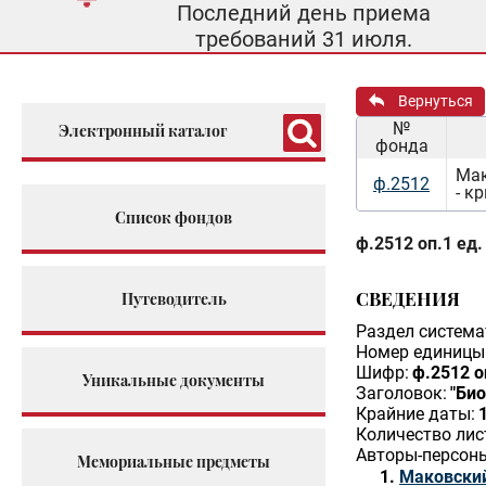
Последний день приема
требований 31 июля.
Вернуться
№
Электронный каталог
фонда
Мак
ф.2512
- к
Список фондов
ф.2512 оп.1 ед.
СВЕДЕНИЯ
Путеводитель
Раздел система
Номер единицы 
Шифр:
ф.2512 о
Уникальные документы
Заголовок:
"Био
Крайние даты:
Количество лис
Авторы-персон
Мемориальные предметы
Маковский