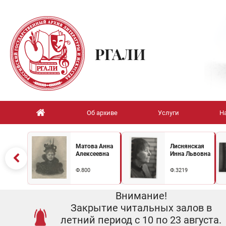
РГАЛИ
Об архиве
Услуги
Н
Матова Анна
Лиснянская
Алексеевна
Инна Львовна
Ф.800
Ф.3219
Внимание!
Закрытие читальных залов в
летний период с 10 по 23 августа.