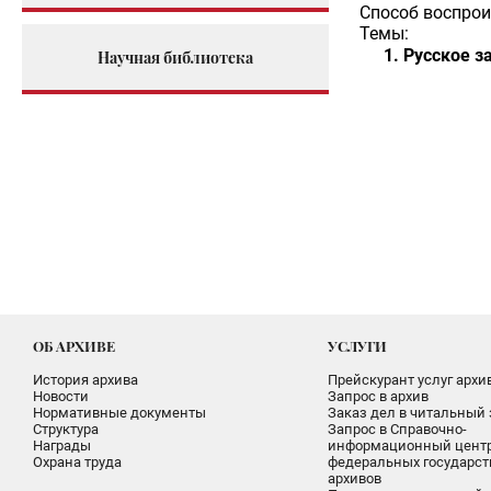
Способ воспрои
Темы:
Русское з
Научная библиотека
ОБ АРХИВЕ
УСЛУГИ
История архива
Прейскурант услуг архи
Новости
Запрос в архив
Нормативные документы
Заказ дел в читальный 
Структура
Запрос в Справочно-
Награды
информационный цент
Охрана труда
федеральных государс
архивов