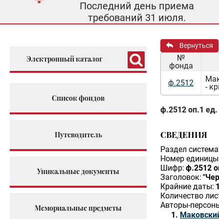
Последний день приема
требований 31 июля.
Вернуться
№
Электронный каталог
фонда
Мак
ф.2512
- к
Список фондов
ф.2512 оп.1 ед.
СВЕДЕНИЯ
Путеводитель
Раздел система
Номер единицы 
Шифр:
ф.2512 о
Уникальные документы
Заголовок:
"Чер
Крайние даты:
Количество лис
Авторы-персон
Мемориальные предметы
Маковский