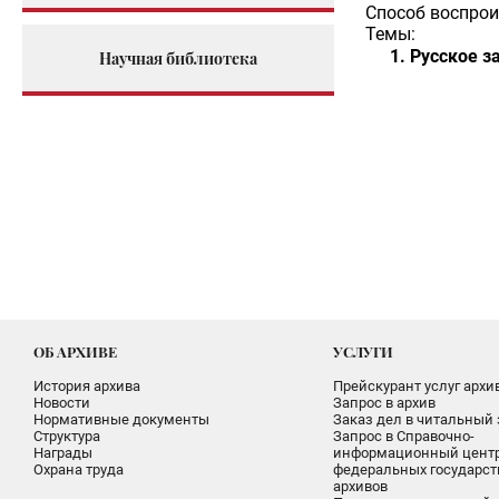
Способ воспрои
Темы:
Русское з
Научная библиотека
ОБ АРХИВЕ
УСЛУГИ
История архива
Прейскурант услуг архи
Новости
Запрос в архив
Нормативные документы
Заказ дел в читальный 
Структура
Запрос в Справочно-
Награды
информационный цент
Охрана труда
федеральных государс
архивов