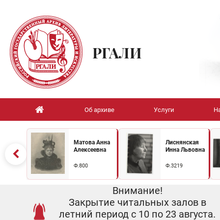
РГАЛИ
Об архиве
Услуги
Н
Матова Анна
Лиснянская
Алексеевна
Инна Львовна
Ф.800
Ф.3219
Внимание!
Закрытие читальных залов в
летний период с 10 по 23 августа.