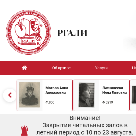
РГАЛИ
Об архиве
Услуги
Н
Матова Анна
Лиснянская
Алексеевна
Инна Львовна
Ф.800
Ф.3219
Внимание!
Закрытие читальных залов в
летний период с 10 по 23 августа.