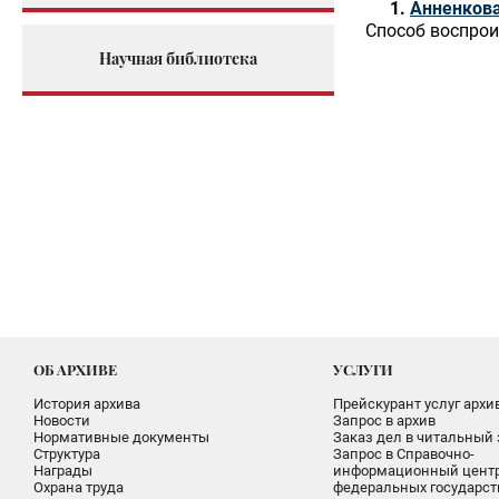
Анненкова
Способ воспрои
Научная библиотека
ОБ АРХИВЕ
УСЛУГИ
История архива
Прейскурант услуг архи
Новости
Запрос в архив
Нормативные документы
Заказ дел в читальный 
Структура
Запрос в Справочно-
Награды
информационный цент
Охрана труда
федеральных государс