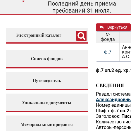
Последний день приема
требований 31 июля.
Вернуться
№
Электронный каталог
фонда
Анн
ф.7
кри
А.С
Список фондов
ф.7 оп.2 ед. хр
Путеводитель
СВЕДЕНИЯ
Раздел система
Александровн
Уникальные документы
Номер единицы 
Шифр:
ф.7 оп.2 
Заголовок:
Пис
Количество лис
Мемориальные предметы
Авторы-персон