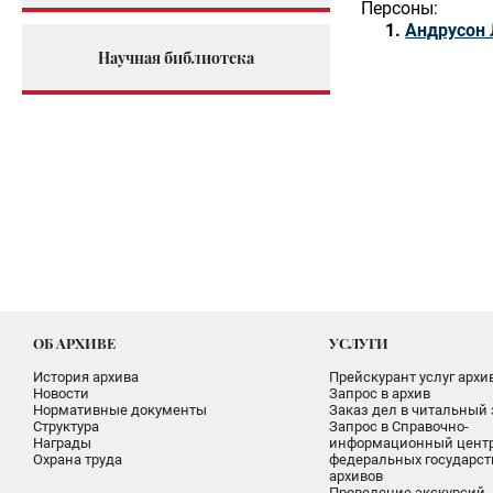
Персоны:
Андрусон 
Научная библиотека
ОБ АРХИВЕ
УСЛУГИ
История архива
Прейскурант услуг архи
Новости
Запрос в архив
Нормативные документы
Заказ дел в читальный 
Структура
Запрос в Справочно-
Награды
информационный цент
Охрана труда
федеральных государс
архивов
Проведение экскурсий