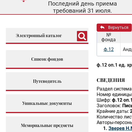
Последний день приема
требований 31 июля.
Вернуться
№
Электронный каталог
фонда
ф.12
Анд
Список фондов
ф.12 оп.1 ед. х
СВЕДЕНИЯ
Путеводитель
Раздел система
Номер единицы 
Шифр:
ф.12 оп.1
Уникальные документы
Заголовок:
Пись
Крайние даты:
Количество лис
Авторы-персон
Мемориальные предметы
Зверев Н.