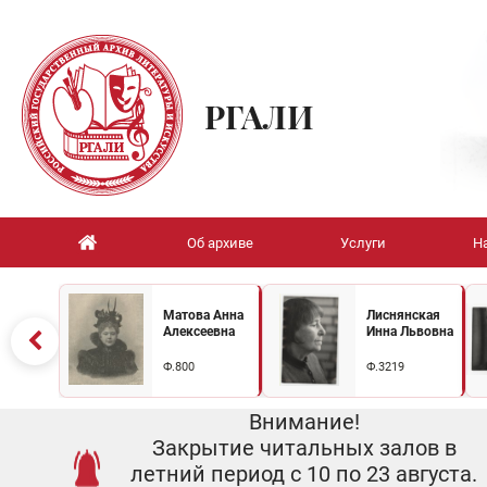
РГАЛИ
Об архиве
Услуги
Н
Матова Анна
Лиснянская
Алексеевна
Инна Львовна
Ф.800
Ф.3219
Внимание!
Закрытие читальных залов в
летний период с 10 по 23 августа.