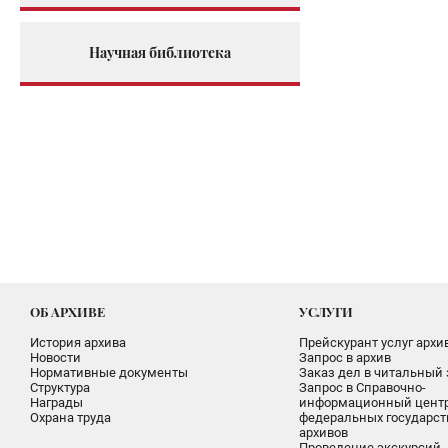
Научная библиотека
ОБ АРХИВЕ
УСЛУГИ
История архива
Прейскурант услуг архи
Новости
Запрос в архив
Нормативные документы
Заказ дел в читальный 
Структура
Запрос в Справочно-
Награды
информационный цент
Охрана труда
федеральных государс
архивов
Проведение экскурсий