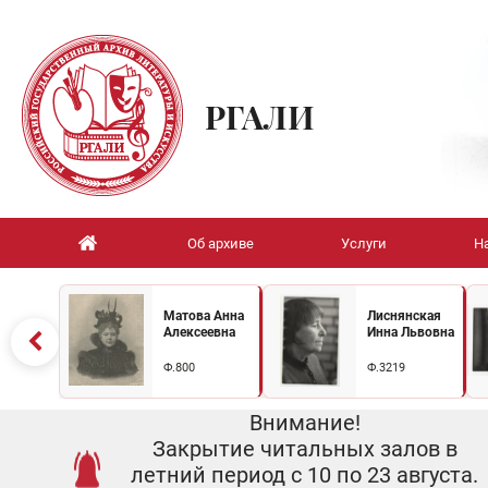
РГАЛИ
Об архиве
Услуги
Н
Матова Анна
Лиснянская
Алексеевна
Инна Львовна
Ф.800
Ф.3219
Внимание!
Закрытие читальных залов в
летний период с 10 по 23 августа.