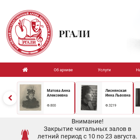
РГАЛИ
Об архиве
Услуги
Н
Матова Анна
Лиснянская
Алексеевна
Инна Львовна
Ф.800
Ф.3219
Внимание!
Закрытие читальных залов в
летний период с 10 по 23 августа.