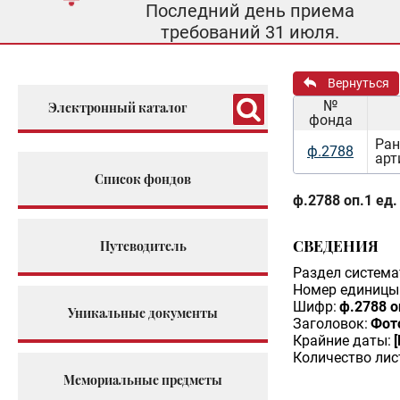
Последний день приема
требований 31 июля.
Вернуться
№
Электронный каталог
фонда
Ран
ф.2788
арт
Список фондов
ф.2788 оп.1 ед.
СВЕДЕНИЯ
Путеводитель
Раздел система
Номер единицы 
Шифр:
ф.2788 о
Уникальные документы
Заголовок:
Фот
Крайние даты:
Количество лис
Мемориальные предметы