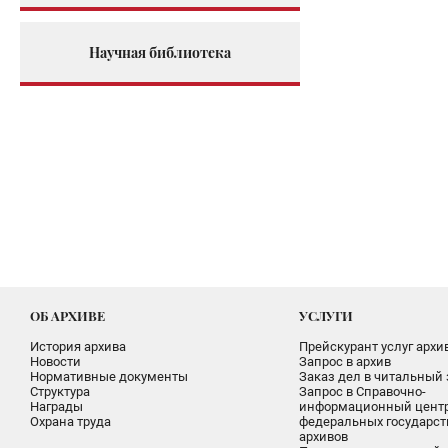
Научная библиотека
ОБ АРХИВЕ
УСЛУГИ
История архива
Прейскурант услуг архи
Новости
Запрос в архив
Нормативные документы
Заказ дел в читальный 
Структура
Запрос в Справочно-
Награды
информационный цент
Охрана труда
федеральных государс
архивов