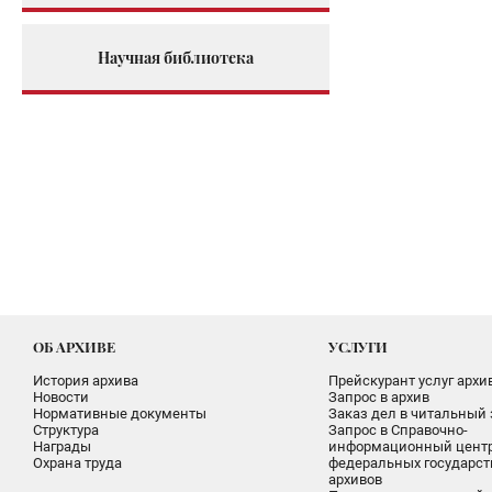
Научная библиотека
ОБ АРХИВЕ
УСЛУГИ
История архива
Прейскурант услуг архи
Новости
Запрос в архив
Нормативные документы
Заказ дел в читальный 
Структура
Запрос в Справочно-
Награды
информационный цент
Охрана труда
федеральных государс
архивов