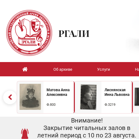
РГАЛИ
Об архиве
Услуги
Н
Матова Анна
Лиснянская
Алексеевна
Инна Львовна
Ф.800
Ф.3219
Внимание!
Закрытие читальных залов в
летний период с 10 по 23 августа.