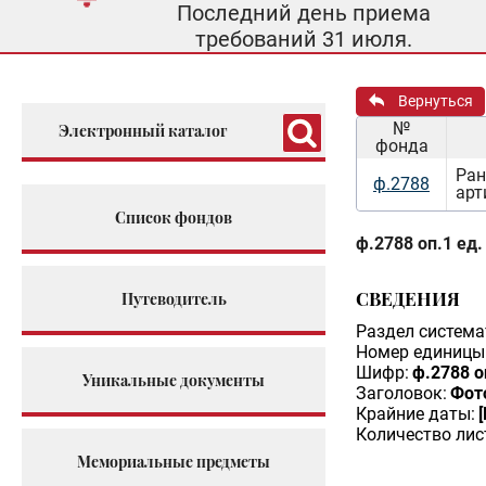
Последний день приема
требований 31 июля.
Вернуться
№
Электронный каталог
фонда
Ран
ф.2788
арт
Список фондов
ф.2788 оп.1 ед.
СВЕДЕНИЯ
Путеводитель
Раздел система
Номер единицы 
Шифр:
ф.2788 о
Уникальные документы
Заголовок:
Фото
Крайние даты:
Количество лис
Мемориальные предметы