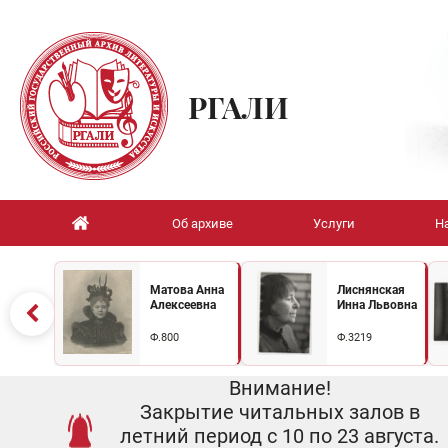
РГАЛИ
Об архиве
Услуги
Н
Матова Анна
Лиснянская
Алексеевна
Инна Львовна
Ф.800
Ф.3219
Внимание!
Закрытие читальных залов в
летний период с 10 по 23 августа.