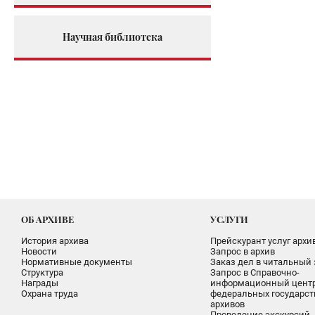
Научная библиотека
ОБ АРХИВЕ
УСЛУГИ
История архива
Прейскурант услуг архи
Новости
Запрос в архив
Нормативные документы
Заказ дел в читальный 
Структура
Запрос в Справочно-
Награды
информационный цент
Охрана труда
федеральных государс
архивов
Проведение экскурсий