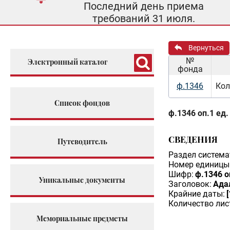
Последний день приема
требований 31 июля.
Вернуться
№
Электронный каталог
фонда
ф.1346
Кол
Список фондов
ф.1346 оп.1 ед.
СВЕДЕНИЯ
Путеводитель
Раздел система
Номер единицы 
Шифр:
ф.1346 о
Уникальные документы
Заголовок:
Адал
Крайние даты:
Количество лис
Мемориальные предметы