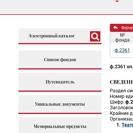
Верну
№
Электронный каталог
фонда
ф.2361
Список фондов
ф.2361 оп.
СВЕДЕН
Путеводитель
Раздел си
Номер еди
Шифр:
ф.2
Уникальные документы
Заголовок
Крайние д
Организац
Теат
Мемориальные предметы