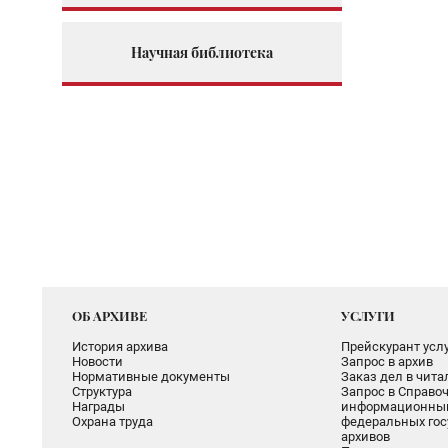
Научная библиотека
ОБ АРХИВЕ
УСЛУГИ
История архива
Прейскурант услу
Новости
Запрос в архив
Нормативные документы
Заказ дел в чит
Структура
Запрос в Справоч
Награды
информационный
Охрана труда
федеральных гос
архивов