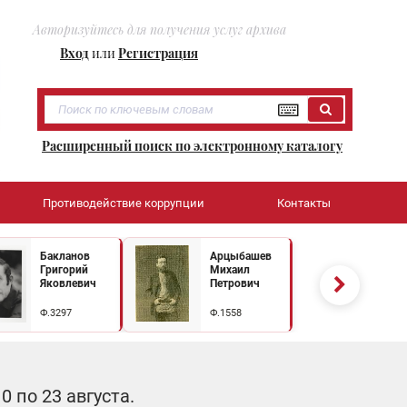
Авторизуйтесь для получения услуг архива
Вход
или
Регистрация
Расширенный поиск по электронному каталогу
Противодействие коррупции
Контакты
Бакланов
Арцыбашев
Григорий
Михаил
Яковлевич
Петрович
Ф.3297
Ф.1558
 по 23 августа.