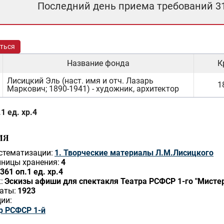
Последний день приема требований 3
ться
Название фонда
К
Лисицкий Эль (наст. имя и отч. Лазарь
1
Маркович; 1890-1941) - художник, архитектор
1 ед. хр.4
ИЯ
стематизации:
1. Творческие материалы Л.М.Лисицкого
ницы хранения:
4
361 оп.1 ед. хр.4
:
Эскизы афиши для спектакля Театра РСФСР 1-го "Мисте
аты:
1923
ии:
р РСФСР 1-й