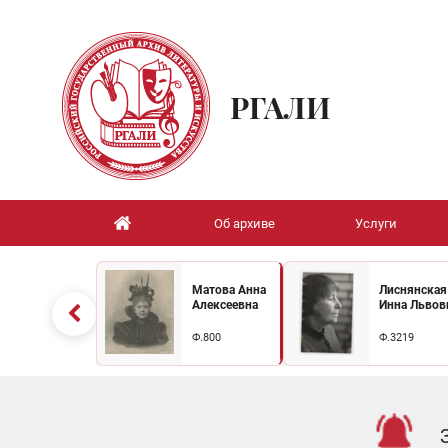
РГАЛИ
Об архиве
Услуги
Матова Анна
Лиснянская
Алексеевна
Инна Львов
Ф.800
Ф.3219