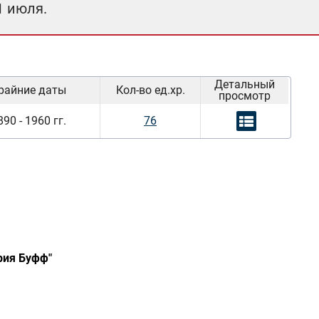
1 июля.
Детальный
райние даты
Кол-во ед.хр.
просмотр
890 - 1960 гг.
76
рия Буфф"