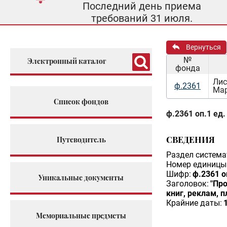
Последний день приема
требований 31 июля.
Вернуться
№
Электронный каталог
фонда
Лис
ф.2361
Мар
Список фондов
ф.2361 оп.1 ед.
СВЕДЕНИЯ
Путеводитель
Раздел система
Номер единицы 
Шифр:
ф.2361 о
Уникальные документы
Заголовок:
"Пр
книг, реклам, 
Крайние даты:
Мемориальные предметы