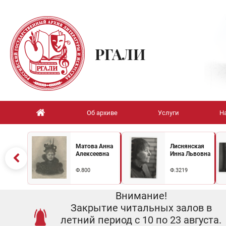
РГАЛИ
Об архиве
Услуги
Н
Матова Анна
Лиснянская
Алексеевна
Инна Львовна
Ф.800
Ф.3219
Внимание!
Закрытие читальных залов в
летний период с 10 по 23 августа.