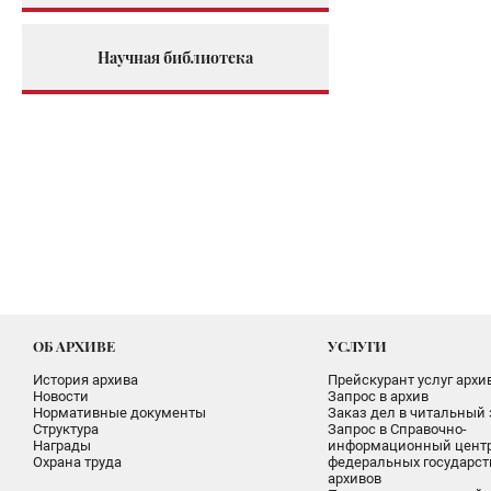
Научная библиотека
ОБ АРХИВЕ
УСЛУГИ
История архива
Прейскурант услуг архи
Новости
Запрос в архив
Нормативные документы
Заказ дел в читальный 
Структура
Запрос в Справочно-
Награды
информационный цент
Охрана труда
федеральных государс
архивов