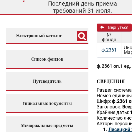
Последний день приема
требований 31 июля.
Вернуться
№
Электронный каталог
фонда
Лис
ф.2361
Мар
Список фондов
ф.2361 оп.1 ед.
СВЕДЕНИЯ
Путеводитель
Раздел система
Номер единицы 
Шифр:
ф.2361 о
Уникальные документы
Заголовок:
Все
Крайние даты:
Количество лис
Авторы-персон
Мемориальные предметы
Лисицкий 