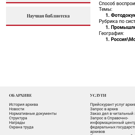
Способ воспрои
Темы:
Фотодоку
Научная библиотека
Рубрика по сис
Промышле
География:
Россия\Мо
ОБ АРХИВЕ
УСЛУГИ
История архива
Прейскурант услуг архи
Новости
Запрос в архив
Нормативные документы
Заказ дел в читальный 
Структура
Запрос в Справочно-
Награды
информационный цент
Охрана труда
федеральных государс
архивов