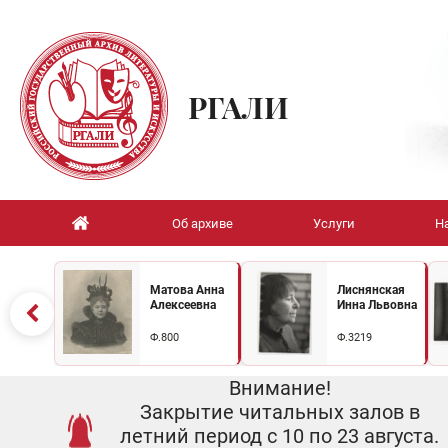
РГАЛИ
Об архиве
Услуги
Н
Матова Анна
Лиснянская
Алексеевна
Инна Львовна
Ф.800
Ф.3219
Внимание!
Закрытие читальных залов в
летний период с 10 по 23 августа.