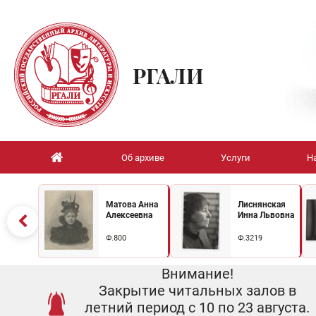
РГАЛИ
Об архиве
Услуги
Н
Матова Анна
Лиснянская
Алексеевна
Инна Львовна
Ф.800
Ф.3219
Внимание!
Закрытие читальных залов в
летний период с 10 по 23 августа.