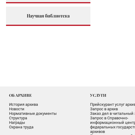
Научная библиотека
ОБ АРХИВЕ
УСЛУГИ
История архива
Прейскурант услуг архи
Новости
Запрос в архив
Нормативные документы
Заказ дел в читальный 
Структура
Запрос в Справочно-
Награды
информационный цент
Охрана труда
федеральных государс
архивов