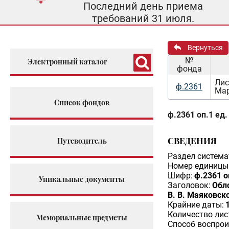
Последний день приема
требований 31 июля.
Вернуться
№
Электронный каталог
фонда
Лис
ф.2361
Мар
Список фондов
ф.2361 оп.1 ед.
СВЕДЕНИЯ
Путеводитель
Раздел система
Номер единицы 
Шифр:
ф.2361 о
Уникальные документы
Заголовок:
Обло
В. В. Маяковско
Крайние даты:
Количество лис
Мемориальные предметы
Способ воспрои