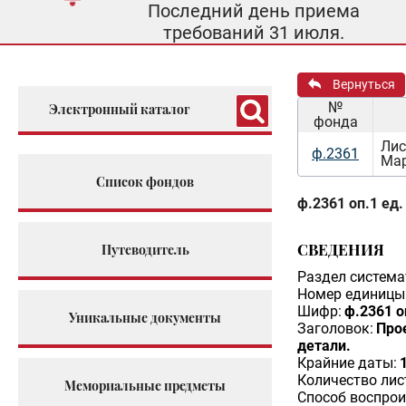
Последний день приема
требований 31 июля.
Вернуться
№
Электронный каталог
фонда
Лис
ф.2361
Мар
Список фондов
ф.2361 оп.1 ед.
СВЕДЕНИЯ
Путеводитель
Раздел система
Номер единицы 
Шифр:
ф.2361 о
Уникальные документы
Заголовок:
Про
детали.
Крайние даты:
Количество лис
Мемориальные предметы
Способ воспрои