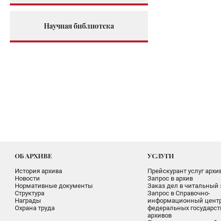
Научная библиотека
ОБ АРХИВЕ
УСЛУГИ
История архива
Прейскурант услуг архи
Новости
Запрос в архив
Нормативные документы
Заказ дел в читальный 
Структура
Запрос в Справочно-
Награды
информационный цент
Охрана труда
федеральных государс
архивов