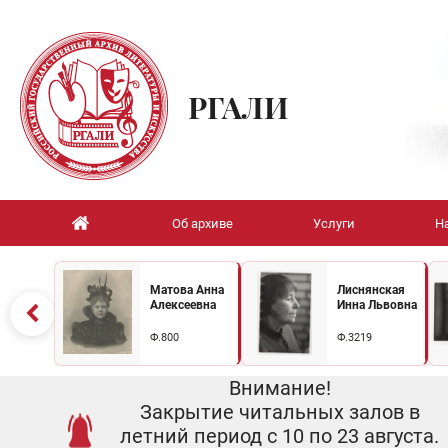
РГАЛИ
Об архиве
Услуги
Н
Матова Анна
Лиснянская
Алексеевна
Инна Львовна
Ф.800
Ф.3219
Внимание!
Закрытие читальных залов в
летний период с 10 по 23 августа.