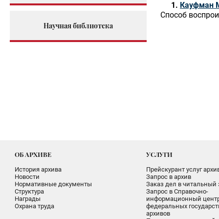
Кауфман 
Способ воспрои
Научная библиотека
ОБ АРХИВЕ
УСЛУГИ
История архива
Прейскурант услуг архи
Новости
Запрос в архив
Нормативные документы
Заказ дел в читальный 
Структура
Запрос в Справочно-
Награды
информационный цент
Охрана труда
федеральных государс
архивов