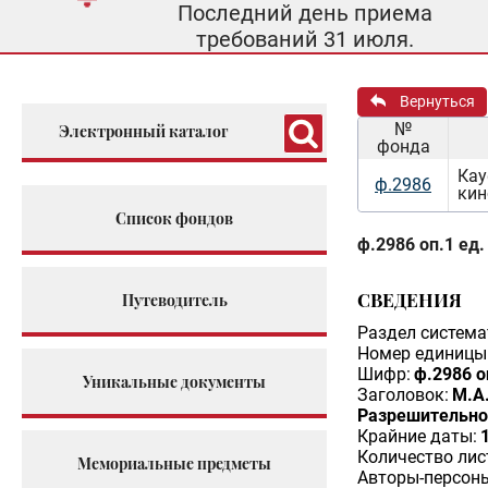
Последний день приема
требований 31 июля.
Вернуться
№
Электронный каталог
фонда
Кау
ф.2986
кин
Список фондов
ф.2986 оп.1 ед.
СВЕДЕНИЯ
Путеводитель
Раздел система
Номер единицы 
Шифр:
ф.2986 о
Уникальные документы
Заголовок:
М.А
Разрешительное
Крайние даты:
Количество лис
Мемориальные предметы
Авторы-персон