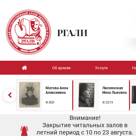
РГАЛИ
Об архиве
Услуги
Н
Матова Анна
Лиснянская
Алексеевна
Инна Львовна
Ф.800
Ф.3219
Внимание!
Закрытие читальных залов в
летний период с 10 по 23 августа.