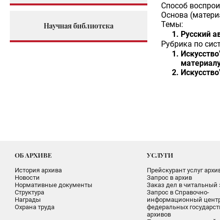
Способ воспрои
Основа (матери
Темы:
Научная библиотека
Русский а
Рубрика по сис
Искусство
материалу
Искусство
ОБ АРХИВЕ
УСЛУГИ
История архива
Прейскурант услуг архи
Новости
Запрос в архив
Нормативные документы
Заказ дел в читальный 
Структура
Запрос в Справочно-
Награды
информационный цент
Охрана труда
федеральных государс
архивов