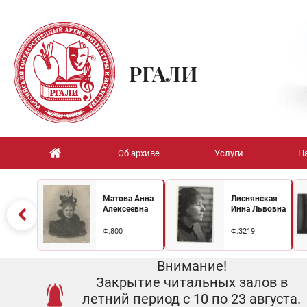
РГАЛИ
Об архиве
Услуги
Н
Матова Анна
Лиснянская
Алексеевна
Инна Львовна
Ф.800
Ф.3219
Внимание!
Закрытие читальных залов в
летний период с 10 по 23 августа.