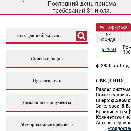
Последний день приема
требований 31 июля.
Вернуться
№
Электронный каталог
фонда
Рож
ф.2950
196
Список фондов
ф.2950 оп.1 ед.
СВЕДЕНИЯ
Путеводитель
Раздел система
Номер единицы 
Шифр:
ф.2950 о
Уникальные документы
Заголовок:
В.В
Крайние даты:
Количество лис
Авторы-персон
Мемориальные предметы
Рождестве