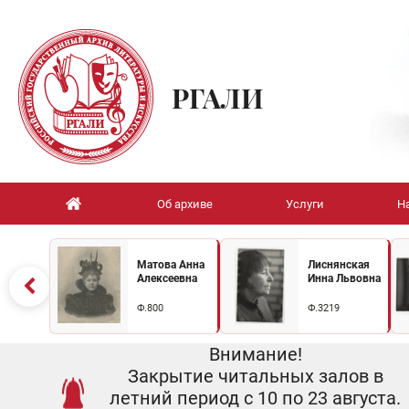
РГАЛИ
Об архиве
Услуги
Н
Матова Анна
Лиснянская
Алексеевна
Инна Львовна
Ф.800
Ф.3219
Внимание!
Закрытие читальных залов в
летний период с 10 по 23 августа.