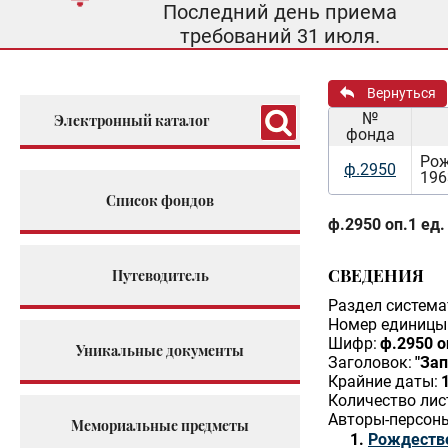
Последний день приема
требований 31 июля.
Вернуться
№
Электронный каталог
фонда
Рож
ф.2950
196
Список фондов
ф.2950 оп.1 ед.
СВЕДЕНИЯ
Путеводитель
Раздел система
Номер единицы 
Шифр:
ф.2950 о
Уникальные документы
Заголовок:
"За
Крайние даты:
Количество лис
Авторы-персон
Мемориальные предметы
Рождестве