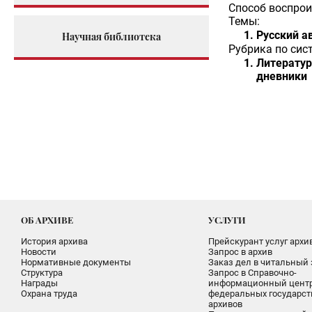
Способ воспрои
Темы:
Русский а
Научная библиотека
Рубрика по сис
Литератур
дневники
ОБ АРХИВЕ
УСЛУГИ
История архива
Прейскурант услуг архи
Новости
Запрос в архив
Нормативные документы
Заказ дел в читальный 
Структура
Запрос в Справочно-
Награды
информационный цент
Охрана труда
федеральных государс
архивов