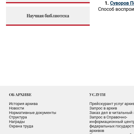
Суворов П
Способ воспрои
Научная библиотека
ОБ АРХИВЕ
УСЛУГИ
История архива
Прейскурант услуг архи
Новости
Запрос в архив
Нормативные документы
Заказ дел в читальный 
Структура
Запрос в Справочно-
Награды
информационный цент
Охрана труда
федеральных государс
архивов