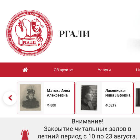
РГАЛИ
Об архиве
Услуги
Н
Матова Анна
Лиснянская
Алексеевна
Инна Львовна
Ф.800
Ф.3219
Внимание!
Закрытие читальных залов в
летний период с 10 по 23 августа.