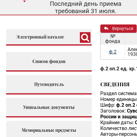
Последний день приема
требований 31 июля.
Вернуться
№
Электронный каталог
фонда
Але
ф.2
193
Список фондов
ф.2 оп.2 ед. хр.
СВЕДЕНИЯ
Путеводитель
Раздел система
Номер единицы 
Шифр:
ф.2 оп.2 
Уникальные документы
Заголовок:
Сув
России и защи
Крайние даты:
Количество лис
Мемориальные предметы
Авторы-персон