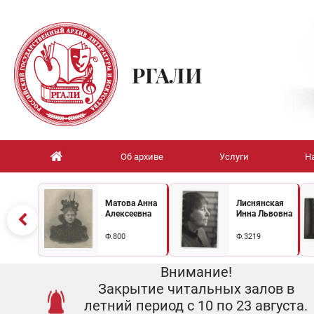
РГАЛИ
Об архиве
Услуги
Н
Матова Анна
Лиснянская
Алексеевна
Инна Львовна
Ф.800
Ф.3219
Внимание!
Закрытие читальных залов в
летний период с 10 по 23 августа.