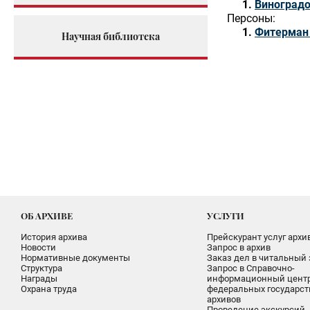
Виноград
Персоны:
Фитерман 
Научная библиотека
ОБ АРХИВЕ
УСЛУГИ
История архива
Прейскурант услуг архи
Новости
Запрос в архив
Нормативные документы
Заказ дел в читальный 
Структура
Запрос в Справочно-
Награды
информационный цент
Охрана труда
федеральных государс
архивов
Проведение экскурсий