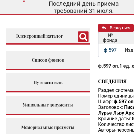
Последний день приема
требований 31 июля.
Вернуться
№
Электронный каталог
фонда
ф.597
Изд
Список фондов
ф.597 оп.1 ед. 
СВЕДЕНИЯ
Путеводитель
Раздел система
Номер единицы 
Шифр:
ф.597 оп
Уникальные документы
Заголовок:
Пис
Лурье Льву Ар
Крайние даты:
Количество лис
Мемориальные предметы
Авторы-персон